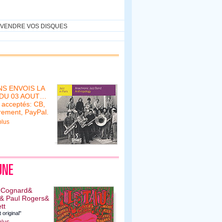
VENDRE VOS DISQUES
S ENVOIS LA
 DU 03 AOUT…
 acceptés: CB,
rement, PayPal.
plus
 Cognard&
z& Paul Rogers&
tt
 original"