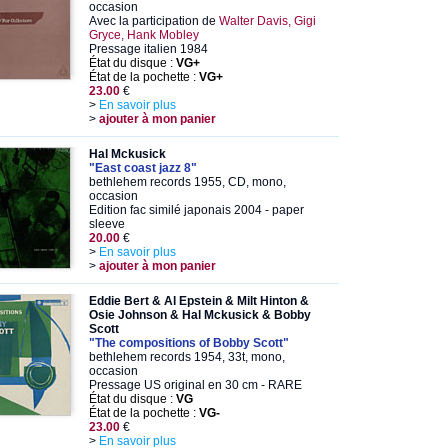
occasion
Avec la participation de
Walter Davis, Gigi
Gryce, Hank Mobley
Pressage italien 1984
État du disque :
VG+
État de la pochette :
VG+
23.00
€
>
En savoir plus
>
ajouter à mon panier
Hal Mckusick
"East coast jazz 8"
bethlehem records 1955, CD, mono,
occasion
Edition fac similé japonais 2004 - paper
sleeve
20.00
€
>
En savoir plus
>
ajouter à mon panier
Eddie Bert & Al Epstein & Milt Hinton &
Osie Johnson & Hal Mckusick & Bobby
Scott
"The compositions of Bobby Scott"
bethlehem records 1954, 33t, mono,
occasion
Pressage US original en 30 cm - RARE
État du disque :
VG
État de la pochette :
VG-
23.00
€
>
En savoir plus