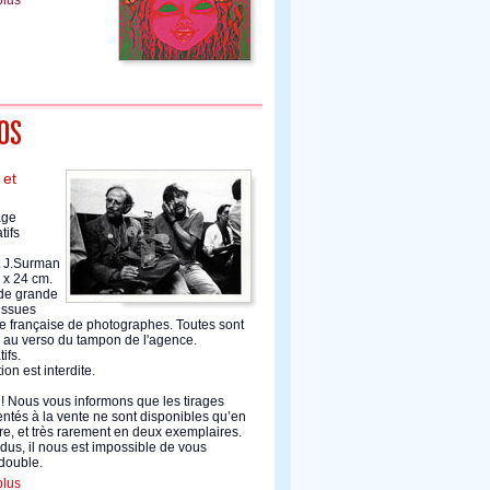
plus
 et
age
tifs
t J.Surman
 x 24 cm.
de grande
 issues
e française de photographes. Toutes sont
au verso du tampon de l'agence.
ifs.
on est interdite.
 Nous vous informons que les tirages
ntés à la vente ne sont disponibles qu’en
e, et très rarement en deux exemplaires.
dus, il nous est impossible de vous
double.
plus