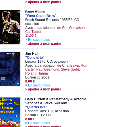
>
ajouter à mon panier
Brew Moore
"West Coast Brew"
Fresh Sound Records 1955/58, CD,
occasion
Avec la participation de
Gus Gustafson,
Cal Tjader
11.00
€
>
En savoir plus
>
ajouter à mon panier
Jim Hall
"Concierto"
Legacy 1975, CD, occasion
Avec la participation de
Chet Baker, Ron
Carter, Paul Desmond, Steve Gadd,
Roland Hanna
Edition cd 2001
8.00
€
>
En savoir plus
>
ajouter à mon panier
Gary Burton & Pat Metheny & Antonio
Sanchez & Steve Swallow
"Quartet live"
Concord Jazz, CD, occasion
Edition CD 2009
8.00
€
>
En savoir plus