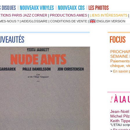
TIONS PARIS JAZZ CORNER
|
PRODUCTIONS AMIES
|
LIENS INTÉRESSANTS
|
MES-NOUS ?
|
AIDE/GLOSSAIRE
|
CONDITIONS DE VENTE
|
ENGLISH VERSION
PROCHAIN
SEMAINE
Paiements
chèque, vi
>
En savoir 
Jean-Noël
Michel Pil
Keith Tippe
"L'ETAU script