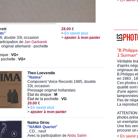
>
En savoir 
rett
28.00
€
ts"
>
En savoir plus
, double 33t, occasion
>
ajouter à mon panier
articipation de
Jan Garbarek
original allemand - pochette
"B.Philipps
isque :
VG+
J.Surman"
a pochette :
VG+
Véritable tir
d'après néga
originaux de
Theo Loevendie
B.Philipps e
"Naima"
en 1983 , 18
Composers' Voice Records 1985, double
Ces photos 
33t, occasion
qualité sont
Pressage original hollandais
d'une agenc
État du disque :
M
tamponnées 
État de la pochette :
VG
Pas de négat
20.00
€
La reproducti
>
En savoir plus
>
ajouter à mon panier
ATTENTION !
photos prése
un exemplair
Naima Girou
Une fois ven
"NAIMA Quartet"
procurer un 
, CD, , neuf
Avec la participation de
Abdu Salim
>
En savoir 