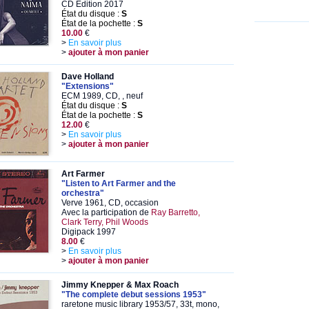
CD Edition 2017
État du disque :
S
État de la pochette :
S
10.00
€
>
En savoir plus
>
ajouter à mon panier
Dave Holland
"Extensions"
ECM 1989, CD, , neuf
État du disque :
S
État de la pochette :
S
12.00
€
>
En savoir plus
>
ajouter à mon panier
Art Farmer
"Listen to Art Farmer and the
orchestra"
Verve 1961, CD, occasion
Avec la participation de
Ray Barretto,
Clark Terry, Phil Woods
Digipack 1997
8.00
€
>
En savoir plus
>
ajouter à mon panier
Jimmy Knepper & Max Roach
"The complete debut sessions 1953"
raretone music library 1953/57, 33t, mono,