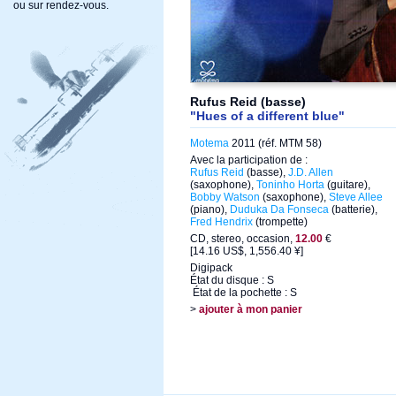
ou sur rendez-vous.
Rufus Reid (basse)
"Hues of a different blue"
Motema
2011 (réf. MTM 58)
Avec la participation de :
Rufus Reid
(basse),
J.D. Allen
(saxophone),
Toninho Horta
(guitare),
Bobby Watson
(saxophone),
Steve Allee
(piano),
Duduka Da Fonseca
(batterie),
Fred Hendrix
(trompette)
CD, stereo, occasion,
12.00
€
[14.16 US$, 1,556.40 ¥]
Digipack
État du disque : S
État de la pochette : S
>
ajouter à mon panier