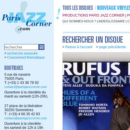
PRODUCTIONS PARIS JAZZ CORNER
|
P
QUI SOMMES-NOUS ?
|
AIDE/GLOSSAIRE
|
C
>
Retour à l'accueil
>
page précédente
>
recherche avancée
>
Classement thématique
5 rue de navarre
75005 Paris
T: (+33) 1 43 36 78 92
contact@parisjazzcorner.com
Ouverture à la clientèle du
mardi au samedi (12h-20h).
27 place de la libération
30250 Sommières
T : (+33) 4 66 35 42 83
contact@parisjazzcorner.com
Ouverture à la clientèle :
les samedi de 12h à 19h