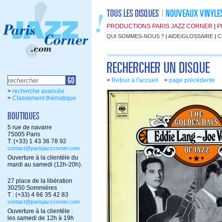
PRODUCTIONS PARIS JAZZ CORNER
|
P
QUI SOMMES-NOUS ?
|
AIDE/GLOSSAIRE
|
C
>
Retour à l'accueil
>
page précédente
>
recherche avancée
>
Classement thématique
5 rue de navarre
75005 Paris
T: (+33) 1 43 36 78 92
contact@parisjazzcorner.com
Ouverture à la clientèle du
mardi au samedi (12h-20h).
27 place de la libération
30250 Sommières
T : (+33) 4 66 35 42 83
contact@parisjazzcorner.com
Ouverture à la clientèle :
les samedi de 12h à 19h