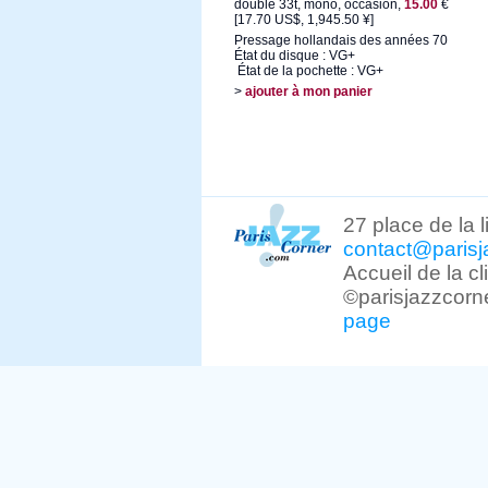
double 33t, mono, occasion,
15.00
€
[17.70 US$, 1,945.50 ¥]
Pressage hollandais des années 70
État du disque : VG+
État de la pochette : VG+
>
ajouter à mon panier
27 place de la 
contact@parisj
Accueil de la c
©parisjazzcorn
page