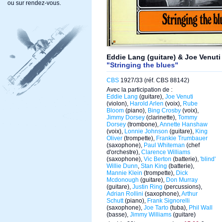
ou sur rendez-vous.
Eddie Lang (guitare) & Joe Venuti 
"Stringing the blues"
CBS
1927/33 (réf. CBS 88142)
Avec la participation de :
Eddie Lang
(guitare),
Joe Venuti
(violon),
Harold Arlen
(voix),
Rube
Bloom
(piano),
Bing Crosby
(voix),
Jimmy Dorsey
(clarinette),
Tommy
Dorsey
(trombone),
Annette Hanshaw
(voix),
Lonnie Johnson
(guitare),
King
Oliver
(trompette),
Frankie Trumbauer
(saxophone),
Paul Whiteman
(chef
d'orchestre),
Clarence Williams
(saxophone),
Vic Berton
(batterie),
'blind'
Willie Dunn
,
Stan King
(batterie),
Mannie Klein
(trompette),
Dick
Mcdonough
(guitare),
Don Murray
(guitare),
Justin Ring
(percussions),
Adrian Rollini
(saxophone),
Arthur
Schutt
(piano),
Frank Signorelli
(saxophone),
Joe Tarto
(tuba),
Phil Wall
(basse),
Jimmy Williams
(guitare)