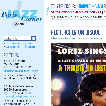
PRODUCTIONS PARIS JAZZ CORNER
|
P
QUI SOMMES-NOUS ?
|
AIDE/GLOSSAIRE
|
C
>
Retour à l'accueil
>
page précédente
>
recherche avancée
>
Classement thématique
5 rue de navarre
75005 Paris
T: (+33) 1 43 36 78 92
contact@parisjazzcorner.com
Ouverture à la clientèle du
mardi au samedi (12h-20h).
27 place de la libération
30250 Sommières
T : (+33) 4 66 35 42 83
contact@parisjazzcorner.com
Ouverture à la clientèle :
les samedi de 12h à 19h