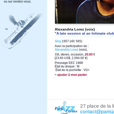
ou sur rendez-vous.
Alexandria Lorez (voix)
"A late session at an Intimate clu
Sing
1957 (réf. 565)
Avec la participation de :
Alexandria Lorez
(voix),
33t, stereo, occasion,
20.00
€
[23.60 US$, 2,594.00 ¥]
Pressage EEC 1988
État du disque : M
État de la pochette : VG+
>
ajouter à mon panier
27 place de la 
contact@parisj