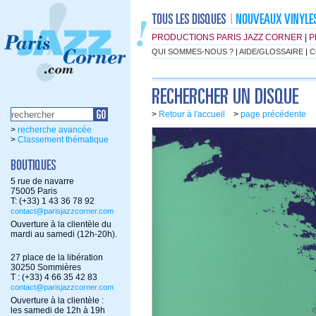
PRODUCTIONS PARIS JAZZ CORNER
|
P
QUI SOMMES-NOUS ?
|
AIDE/GLOSSAIRE
|
C
>
Retour à l'accueil
>
page précédente
>
recherche avancée
>
Classement thématique
5 rue de navarre
75005 Paris
T: (+33) 1 43 36 78 92
contact@parisjazzcorner.com
Ouverture à la clientèle du
mardi au samedi (12h-20h).
27 place de la libération
30250 Sommières
T : (+33) 4 66 35 42 83
contact@parisjazzcorner.com
Ouverture à la clientèle :
les samedi de 12h à 19h