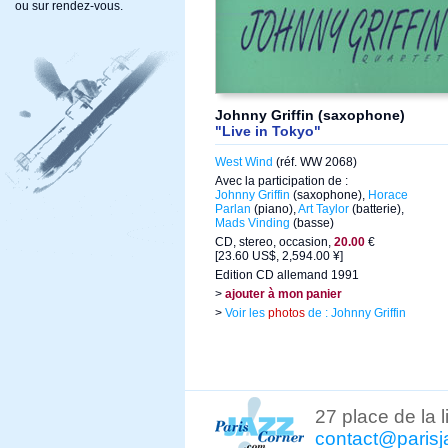
ou sur rendez-vous.
Johnny Griffin (saxophone)
"Live in Tokyo"
West Wind
(réf. WW 2068)
Avec la participation de :
Johnny Griffin
(saxophone),
Horace
Parlan
(piano),
Art Taylor
(batterie),
Mads Vinding
(basse)
CD, stereo, occasion,
20.00
€
[23.60 US$, 2,594.00 ¥]
Edition CD allemand 1991
>
ajouter à mon panier
>
Voir les
photos
de : Johnny Griffin
27 place de la 
contact@parisj