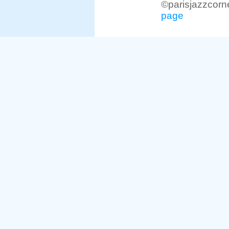
©parisjazzcorn
page