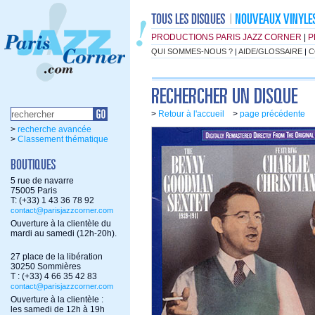
PRODUCTIONS PARIS JAZZ CORNER
|
P
QUI SOMMES-NOUS ?
|
AIDE/GLOSSAIRE
|
C
>
Retour à l'accueil
>
page précédente
>
recherche avancée
>
Classement thématique
5 rue de navarre
75005 Paris
T: (+33) 1 43 36 78 92
contact@parisjazzcorner.com
Ouverture à la clientèle du
mardi au samedi (12h-20h).
27 place de la libération
30250 Sommières
T : (+33) 4 66 35 42 83
contact@parisjazzcorner.com
Ouverture à la clientèle :
les samedi de 12h à 19h