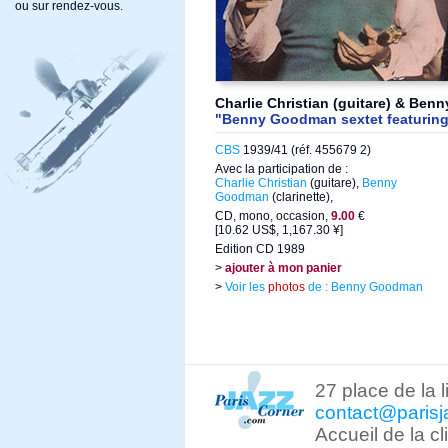
ou sur rendez-vous.
Charlie Christian (guitare) & Ben
"Benny Goodman sextet featuring 
CBS
1939/41 (réf. 455679 2)
Avec la participation de :
Charlie Christian
(guitare),
Benny
Goodman
(clarinette),
CD, mono, occasion,
9.00
€
[10.62 US$, 1,167.30 ¥]
Edition CD 1989
>
ajouter à mon panier
>
Voir les
photos
de : Benny Goodman
27 place de la 
contact@parisj
Accueil de la c