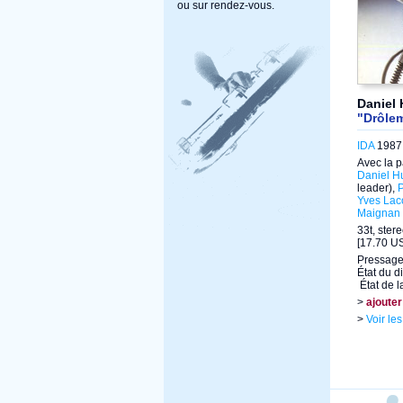
ou sur rendez-vous.
Daniel
"Drôlem
IDA
1987 
Avec la p
Daniel H
leader),
P
Yves La
Maignan
33t, ster
[17.70 US
Pressage 
État du d
État de l
>
ajouter
>
Voir le