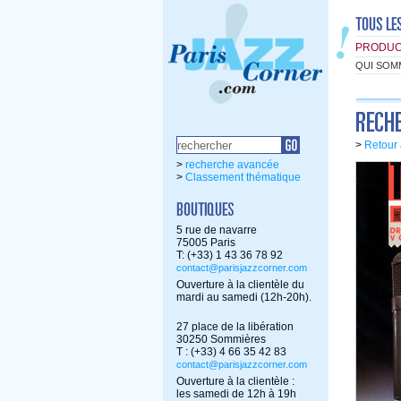
PRODUC
QUI SOM
>
Retour 
>
recherche avancée
>
Classement thématique
5 rue de navarre
75005 Paris
T: (+33) 1 43 36 78 92
contact@parisjazzcorner.com
Ouverture à la clientèle du
mardi au samedi (12h-20h).
27 place de la libération
30250 Sommières
T : (+33) 4 66 35 42 83
contact@parisjazzcorner.com
Ouverture à la clientèle :
les samedi de 12h à 19h