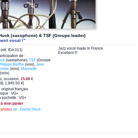
 Huck (saxophone) & TSF (Groupe leader)
ent vocal !"
Jazz vocal made in France.
(réf. IDA 013)
Excellent !!!
articipation de :
uck
(saxophone),
TSF
(Groupe
hilippe Berthe
(voix),
Jean
combe
(voix),
Marinette
(voix)
eo, occasion,
15.00
€
$, 1,945.50 ¥]
original français
isque : VG+
a pochette : VG+
 à mon panier
s
photos
de : Daniel Huck