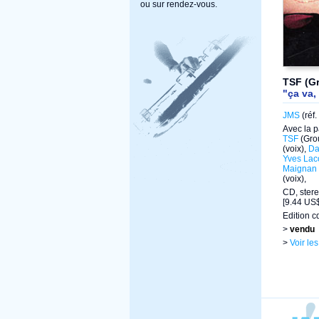
ou sur rendez-vous.
TSF (Gr
"ça va,
JMS
(réf
Avec la p
TSF
(Gro
(voix),
Da
Yves La
Maignan
(voix),
CD, stere
[9.44 US$
Edition c
>
vendu
>
Voir le