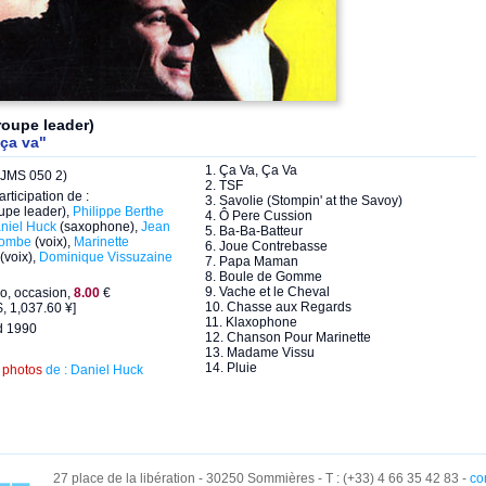
oupe leader)
 ça va"
1. Ça Va, Ça Va
. JMS 050 2)
2. TSF
articipation de :
3. Savolie (Stompin' at the Savoy)
upe leader),
Philippe Berthe
4. Ô Pere Cussion
niel Huck
(saxophone),
Jean
5. Ba-Ba-Batteur
combe
(voix),
Marinette
6. Joue Contrebasse
(voix),
Dominique Vissuzaine
7. Papa Maman
8. Boule de Gomme
9. Vache et le Cheval
o, occasion,
8.00
€
10. Chasse aux Regards
, 1,037.60 ¥]
11. Klaxophone
d 1990
12. Chanson Pour Marinette
13. Madame Vissu
14. Pluie
s
photos
de : Daniel Huck
27 place de la libération - 30250 Sommières - T : (+33) 4 66 35 42 83 -
co