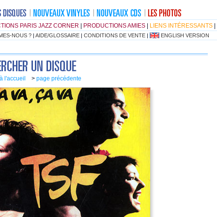
TIONS PARIS JAZZ CORNER
|
PRODUCTIONS AMIES
|
LIENS INTÉRESSANTS
|
MES-NOUS ?
|
AIDE/GLOSSAIRE
|
CONDITIONS DE VENTE
|
ENGLISH VERSION
à l'accueil
>
page précédente