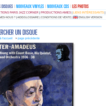
TIONS PARIS JAZZ CORNER
|
PRODUCTIONS AMIES
|
LIENS INTÉRESSANTS
|
MES-NOUS ?
|
AIDE/GLOSSAIRE
|
CONDITIONS DE VENTE
|
ENGLISH VERSION
à l'accueil
>
page précédente