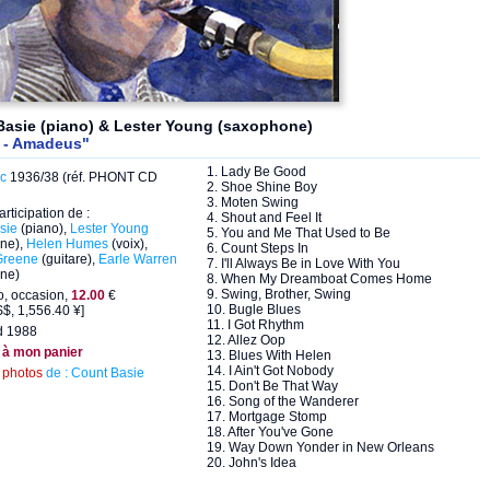
Basie (piano) & Lester Young (saxophone)
r - Amadeus"
1. Lady Be Good
ic
1936/38 (réf. PHONT CD
2. Shoe Shine Boy
3. Moten Swing
articipation de :
4. Shout and Feel It
sie
(piano),
Lester Young
5. You and Me That Used to Be
ne),
Helen Humes
(voix),
6. Count Steps In
Greene
(guitare),
Earle Warren
7. I'll Always Be in Love With You
ne)
8. When My Dreamboat Comes Home
9. Swing, Brother, Swing
, occasion,
12.00
€
10. Bugle Blues
$, 1,556.40 ¥]
11. I Got Rhythm
d 1988
12. Allez Oop
 à mon panier
13. Blues With Helen
14. I Ain't Got Nobody
s
photos
de : Count Basie
15. Don't Be That Way
16. Song of the Wanderer
17. Mortgage Stomp
18. After You've Gone
19. Way Down Yonder in New Orleans
20. John's Idea