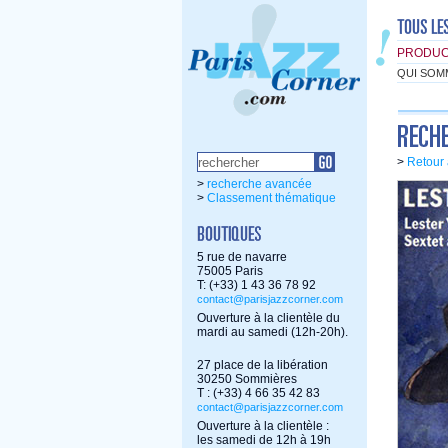
PRODUC
QUI SOM
>
Retour 
>
recherche avancée
>
Classement thématique
5 rue de navarre
75005 Paris
T: (+33) 1 43 36 78 92
contact@parisjazzcorner.com
Ouverture à la clientèle du
mardi au samedi (12h-20h).
27 place de la libération
30250 Sommières
T : (+33) 4 66 35 42 83
contact@parisjazzcorner.com
Ouverture à la clientèle :
les samedi de 12h à 19h