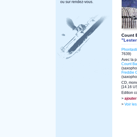
ou sur rendez-vous.
Count 
"Leste
Phontast
7639)
Avec la p
Count Ba
(saxopho
Freddie 
(saxopho
CD, mono
[14.16 US
Edition c
>
ajouter
>
Voir le