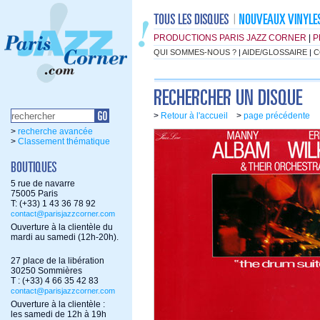
PRODUCTIONS PARIS JAZZ CORNER
|
P
QUI SOMMES-NOUS ?
|
AIDE/GLOSSAIRE
|
C
>
Retour à l'accueil
>
page précédente
>
recherche avancée
>
Classement thématique
5 rue de navarre
75005 Paris
T: (+33) 1 43 36 78 92
contact@parisjazzcorner.com
Ouverture à la clientèle du
mardi au samedi (12h-20h).
27 place de la libération
30250 Sommières
T : (+33) 4 66 35 42 83
contact@parisjazzcorner.com
Ouverture à la clientèle :
les samedi de 12h à 19h