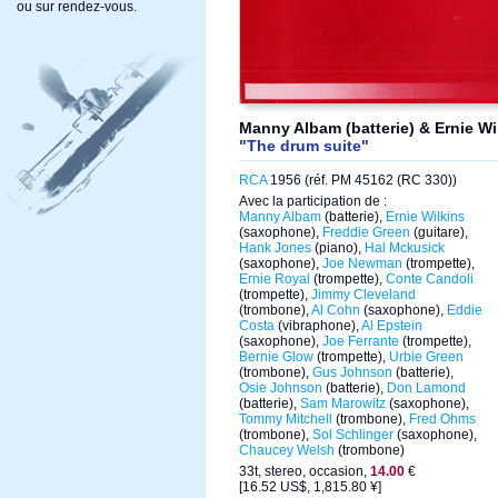
ou sur rendez-vous.
Manny Albam (batterie) & Ernie W
"The drum suite"
RCA
1956 (réf. PM 45162 (RC 330))
Avec la participation de :
Manny Albam
(batterie),
Ernie Wilkins
(saxophone),
Freddie Green
(guitare),
Hank Jones
(piano),
Hal Mckusick
(saxophone),
Joe Newman
(trompette),
Ernie Royal
(trompette),
Conte Candoli
(trompette),
Jimmy Cleveland
(trombone),
Al Cohn
(saxophone),
Eddie
Costa
(vibraphone),
Al Epstein
(saxophone),
Joe Ferrante
(trompette),
Bernie Glow
(trompette),
Urbie Green
(trombone),
Gus Johnson
(batterie),
Osie Johnson
(batterie),
Don Lamond
(batterie),
Sam Marowitz
(saxophone),
Tommy Mitchell
(trombone),
Fred Ohms
(trombone),
Sol Schlinger
(saxophone),
Chaucey Welsh
(trombone)
33t, stereo, occasion,
14.00
€
[16.52 US$, 1,815.80 ¥]