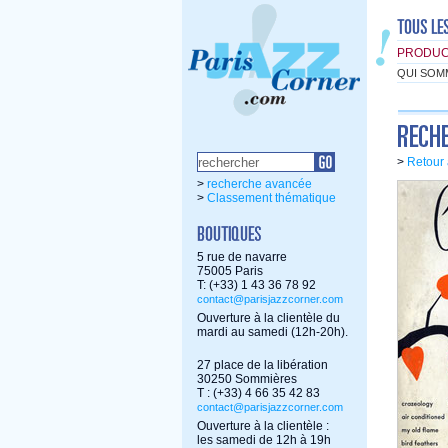
PRODUC
QUI SOM
>
Retour 
>
recherche avancée
>
Classement thématique
5 rue de navarre
75005 Paris
T: (+33) 1 43 36 78 92
contact@parisjazzcorner.com
Ouverture à la clientèle du
mardi au samedi (12h-20h).
27 place de la libération
30250 Sommières
T : (+33) 4 66 35 42 83
contact@parisjazzcorner.com
Ouverture à la clientèle :
les samedi de 12h à 19h