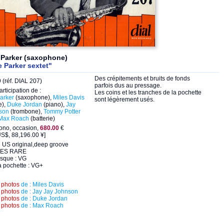
 Parker (saxophone)
e Parker sextet"
Des crépitements et bruits de fonds
(réf. DIAL 207)
parfois dus au pressage.
articipation de :
Les coins et les tranches de la pochette
arker
(saxophone),
Miles Davis
sont légèrement usés.
e),
Duke Jordan
(piano),
Jay
son
(trombone),
Tommy Potter
Max Roach
(batterie)
ono, occasion,
680.00
€
US$, 88,196.00 ¥]
 US original,deep groove
RES RARE
isque : VG
a pochette : VG+
s
photos
de : Miles Davis
s
photos
de : Jay Jay Johnson
s
photos
de : Duke Jordan
s
photos
de : Max Roach