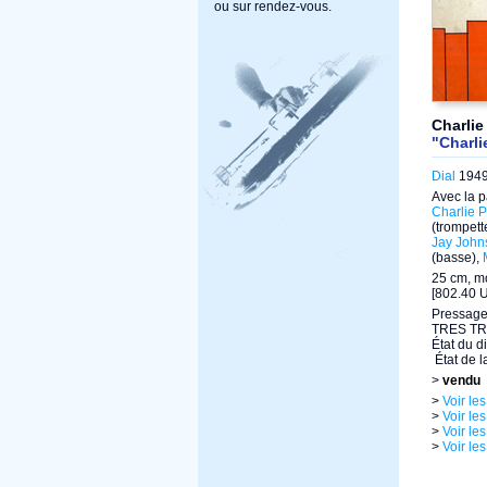
ou sur rendez-vous.
Charlie
"Charli
Dial
1949 
Avec la p
Charlie P
(trompett
Jay John
(basse),
25 cm, m
[802.40 
Pressage
TRES T
État du d
État de l
>
vendu
>
Voir le
>
Voir le
>
Voir le
>
Voir le