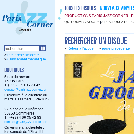
PRODUCTIONS PARIS JAZZ CORNER
|
P
QUI SOMMES-NOUS ?
|
AIDE/GLOSSAIRE
|
C
>
Retour à l'accueil
>
page précédente
>
recherche avancée
>
Classement thématique
5 rue de navarre
75005 Paris
T: (+33) 1 43 36 78 92
contact@parisjazzcorner.com
Ouverture à la clientèle du
mardi au samedi (12h-20h).
27 place de la libération
30250 Sommières
T : (+33) 4 66 35 42 83
contact@parisjazzcorner.com
Ouverture à la clientèle :
les samedi de 12h à 19h