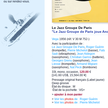
ou sur rendez-vous.
Le Jazz Groupe De Paris
"Le Jazz Groupe de Paris joue An
Vega
1956 (réf. V 30 M 752-)
Avec la participation de :
Le Jazz Groupe De Paris
,
Roger Guérin
(trompette),
Pierre Michelot
(basse),
Fats
Sadi
(vibraphone),
Jean Aldegon
(saxophone),
Christian Garros
(batterie),
Georges Grenu
(saxophone),
Jean
Liesse
(trompette),
Armand Migiani
(saxophone),
Nat Peck
(trombone)
33t, mono, occasion,
120.00
€
[141.60 US$, 15,564.00 ¥]
Pressage original français (Label jaune)
Deep groove
État du disque : M
État de la pochette : VG+
>
ajouter à mon panier
>
Voir les
photos
de : Roger Guérin
>
Voir les
photos
de : Pierre Michelot