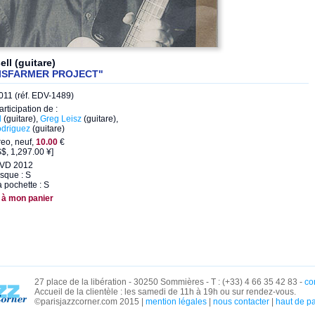
sell (guitare)
DISFARMER PROJECT"
11 (réf. EDV-1489)
articipation de :
l
(guitare),
Greg Leisz
(guitare),
odriguez
(guitare)
eo, neuf,
10.00
€
$, 1,297.00 ¥]
DVD 2012
isque : S
a pochette : S
 à mon panier
27 place de la libération - 30250 Sommières - T : (+33) 4 66 35 42 83 -
co
Accueil de la clientèle : les samedi de 11h à 19h ou sur rendez-vous.
©parisjazzcorner.com 2015 |
mention légales
|
nous contacter
|
haut de p