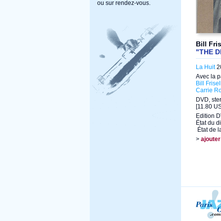
ou sur rendez-vous.
Bill Fri
"THE 
La Huit
20
Avec la p
Bill Frisel
Carrie R
DVD, ster
[11.80 US
Edition 
État du d
État de l
>
ajouter