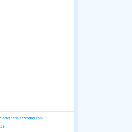
ntact@parisjazzcorner.com
age