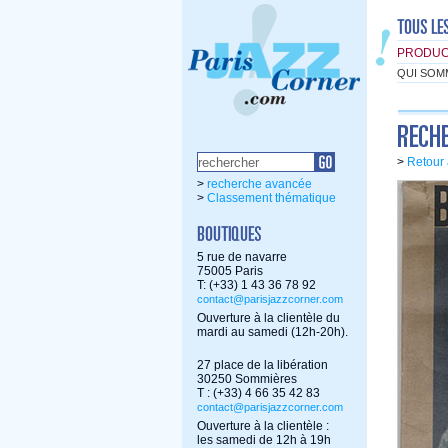
PRODUC
QUI SOM
>
Retour 
>
recherche avancée
>
Classement thématique
5 rue de navarre
75005 Paris
T: (+33) 1 43 36 78 92
contact@parisjazzcorner.com
Ouverture à la clientèle du
mardi au samedi (12h-20h).
27 place de la libération
30250 Sommières
T : (+33) 4 66 35 42 83
contact@parisjazzcorner.com
Ouverture à la clientèle :
les samedi de 12h à 19h