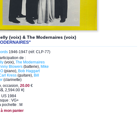
elly (voix) & The Modernaires (voix)
MODERNAIRES"
cords
1946-1947 (réf. CLP-77)
articipation de :
ly
(voix),
The Modernaires
hnny Blowers
(batterie),
Mike
NO
(piano),
Bob Haggart
Carl Kress
(guitare),
Bill
er
(clarinette)
o, occasion,
20.00
€
$, 2,594.00 ¥]
e US 1984
isque : VG+
a pochette : M
 à mon panier