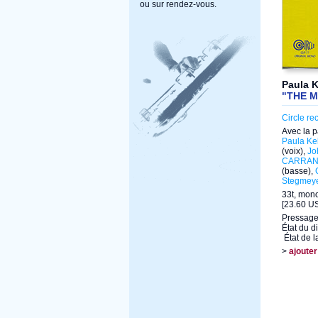
ou sur rendez-vous.
Paula K
"THE 
Circle re
Avec la p
Paula Kel
(voix),
Jo
CARRA
(basse),
Stegmey
33t, mon
[23.60 US
Pressag
État du d
État de l
>
ajouter