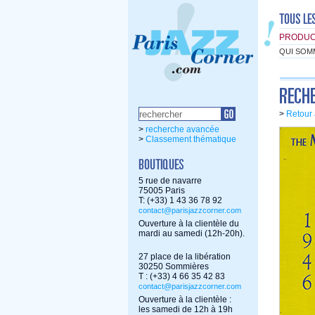
PRODUC
QUI SOM
>
Retour 
>
recherche avancée
>
Classement thématique
5 rue de navarre
75005 Paris
T: (+33) 1 43 36 78 92
contact@parisjazzcorner.com
Ouverture à la clientèle du
mardi au samedi (12h-20h).
27 place de la libération
30250 Sommières
T : (+33) 4 66 35 42 83
contact@parisjazzcorner.com
Ouverture à la clientèle :
les samedi de 12h à 19h