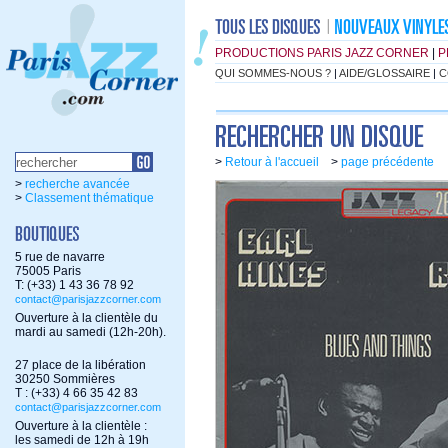
PRODUCTIONS PARIS JAZZ CORNER
|
P
QUI SOMMES-NOUS ?
|
AIDE/GLOSSAIRE
|
C
>
Retour à l'accueil
>
page précédente
>
recherche avancée
>
Classement thématique
5 rue de navarre
75005 Paris
T: (+33) 1 43 36 78 92
contact@parisjazzcorner.com
Ouverture à la clientèle du
mardi au samedi (12h-20h).
27 place de la libération
30250 Sommières
T : (+33) 4 66 35 42 83
contact@parisjazzcorner.com
Ouverture à la clientèle :
les samedi de 12h à 19h