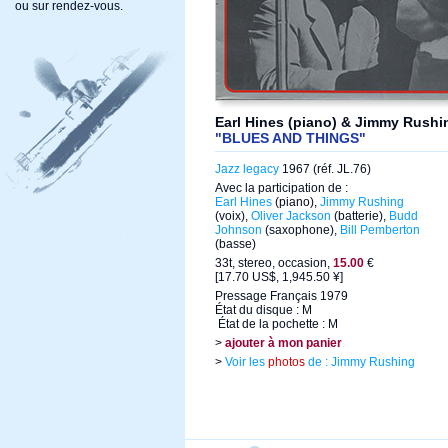
ou sur rendez-vous.
Earl Hines (piano) & Jimmy Rushin
"BLUES AND THINGS"
Jazz legacy
1967 (réf. JL.76)
Avec la participation de :
Earl Hines
(piano),
Jimmy Rushing
(voix),
Oliver Jackson
(batterie),
Budd
Johnson
(saxophone),
Bill Pemberton
(basse)
33t, stereo, occasion,
15.00
€
[17.70 US$, 1,945.50 ¥]
Pressage Français 1979
État du disque : M
État de la pochette : M
>
ajouter à mon panier
>
Voir les
photos
de : Jimmy Rushing