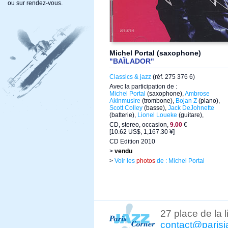
ou sur rendez-vous.
Michel Portal (saxophone)
"BAÏLADOR"
Classics & jazz
(réf. 275 376 6)
Avec la participation de :
Michel Portal
(saxophone),
Ambrose
Akinmusire
(trombone),
Bojan Z
(piano),
Scott Colley
(basse),
Jack DeJohnette
(batterie),
Lionel Loueke
(guitare),
CD, stereo, occasion,
9.00
€
[10.62 US$, 1,167.30 ¥]
CD Edition 2010
>
vendu
>
Voir les
photos
de : Michel Portal
27 place de la 
contact@parisj