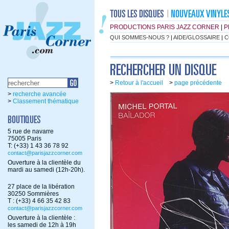
PRODUCTIONS PARIS JAZZ CORNER
|
P
QUI SOMMES-NOUS ?
|
AIDE/GLOSSAIRE
|
C
>
Retour à l'accueil
>
page précédente
>
recherche avancée
>
Classement thématique
5 rue de navarre
75005 Paris
T: (+33) 1 43 36 78 92
contact@parisjazzcorner.com
Ouverture à la clientèle du
mardi au samedi (12h-20h).
27 place de la libération
30250 Sommières
T : (+33) 4 66 35 42 83
contact@parisjazzcorner.com
Ouverture à la clientèle :
les samedi de 12h à 19h