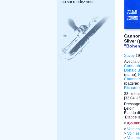
ou sur rendez-vous.
Cannon
Silver 
"Bohemi
Savoy
195
Avec la p
Cannonba
Donald B
(piano),
N
Chamber
(batterie)
Richards
33t, mon
[33.04 US
Pressage
Leloir
État du d
État de l
>
ajouter
>
Voir le
>
Voir le
>
Voir le