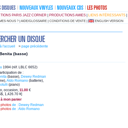
TIONS PARIS JAZZ CORNER
|
PRODUCTIONS AMIES
|
LIENS INTÉRESSANTS
|
MES-NOUS ?
|
AIDE/GLOSSAIRE
|
CONDITIONS DE VENTE
|
ENGLISH VERSION
à l'accueil
>
page précédente
Benita (basse)
eu
1994 (réf. LBLC 6652)
articipation de :
enita
(basse),
Dewey Redman
ne),
Aldo Romano
(batterie),
otulli
(piano)
o, occasion,
11.00
€
$, 1,426.70 ¥]
 à mon panier
s
photos
de : Dewey Redman
s
photos
de : Aldo Romano