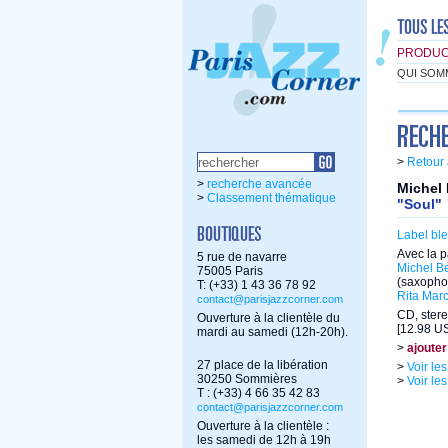
PRODUC
QUI SOM
>
Retour 
>
recherche avancée
Michel 
>
Classement thématique
"Soul"
Label bl
Avec la p
5 rue de navarre
Michel B
75005 Paris
(saxopho
T: (+33) 1 43 36 78 92
Rita Marc
contact@parisjazzcorner.com
CD, stere
Ouverture à la clientèle du
[12.98 US
mardi au samedi (12h-20h).
>
ajouter
27 place de la libération
>
Voir le
30250 Sommières
>
Voir le
T : (+33) 4 66 35 42 83
contact@parisjazzcorner.com
Ouverture à la clientèle :
les samedi de 12h à 19h