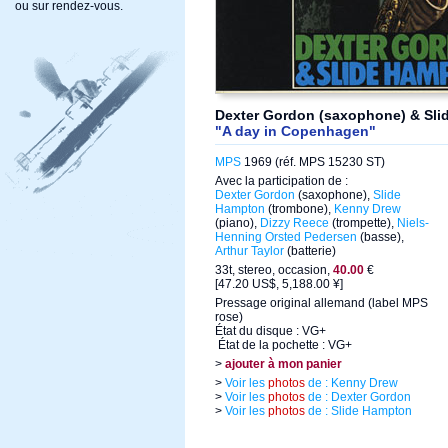
ou sur rendez-vous.
Dexter Gordon (saxophone) & Sli
"A day in Copenhagen"
MPS
1969 (réf. MPS 15230 ST)
Avec la participation de :
Dexter Gordon
(saxophone),
Slide
Hampton
(trombone),
Kenny Drew
(piano),
Dizzy Reece
(trompette),
Niels-
Henning Orsted Pedersen
(basse),
Arthur Taylor
(batterie)
33t, stereo, occasion,
40.00
€
[47.20 US$, 5,188.00 ¥]
Pressage original allemand (label MPS
rose)
État du disque : VG+
État de la pochette : VG+
>
ajouter à mon panier
>
Voir les
photos
de : Kenny Drew
>
Voir les
photos
de : Dexter Gordon
>
Voir les
photos
de : Slide Hampton