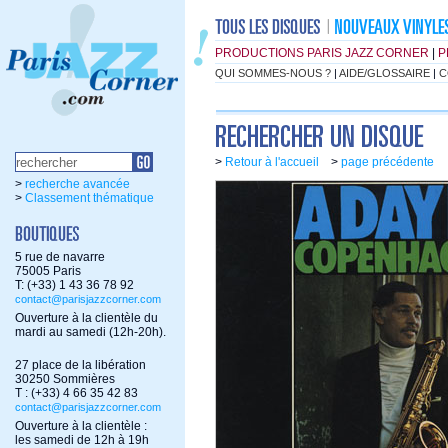
PRODUCTIONS PARIS JAZZ CORNER
|
P
QUI SOMMES-NOUS ?
|
AIDE/GLOSSAIRE
|
C
>
Retour à l'accueil
>
page précédente
>
recherche avancée
>
Classement thématique
5 rue de navarre
75005 Paris
T: (+33) 1 43 36 78 92
contact@parisjazzcorner.com
Ouverture à la clientèle du
mardi au samedi (12h-20h).
27 place de la libération
30250 Sommières
T : (+33) 4 66 35 42 83
contact@parisjazzcorner.com
Ouverture à la clientèle :
les samedi de 12h à 19h