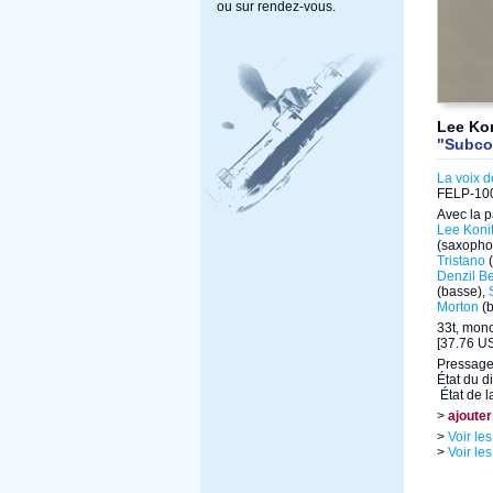
ou sur rendez-vous.
Lee Ko
"Subco
La voix d
FELP-10
Avec la p
Lee Koni
(saxopho
Tristano
(
Denzil Be
(basse),
Morton
(b
33t, mon
[37.76 US
Pressage
État du d
État de l
>
ajouter
>
Voir le
>
Voir le