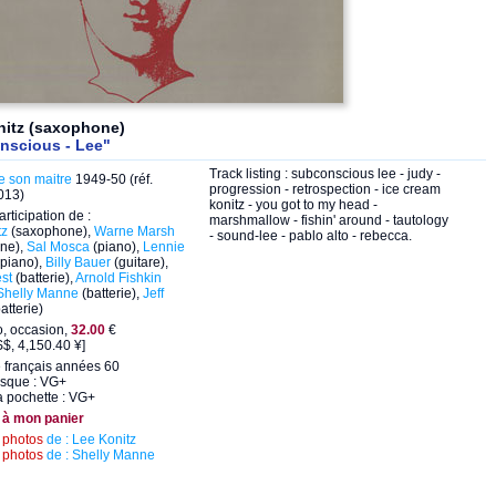
nitz (saxophone)
nscious - Lee"
Track listing : subconscious lee - judy -
e son maitre
1949-50 (réf.
progression - retrospection - ice cream
013)
konitz - you got to my head -
articipation de :
marshmallow - fishin' around - tautology
tz
(saxophone),
Warne Marsh
- sound-lee - pablo alto - rebecca.
ne),
Sal Mosca
(piano),
Lennie
piano),
Billy Bauer
(guitare),
st
(batterie),
Arnold Fishkin
Shelly Manne
(batterie),
Jeff
atterie)
o, occasion,
32.00
€
$, 4,150.40 ¥]
 français années 60
isque : VG+
a pochette : VG+
 à mon panier
s
photos
de : Lee Konitz
s
photos
de : Shelly Manne