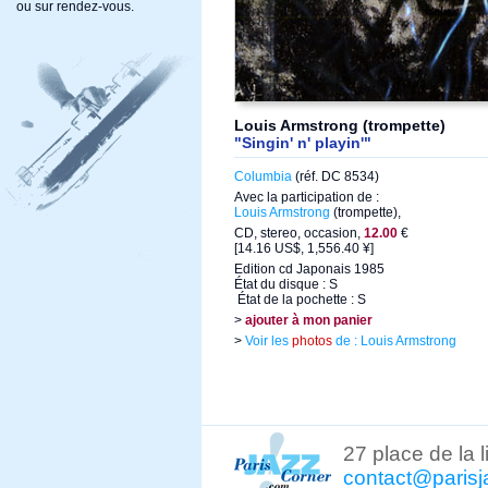
ou sur rendez-vous.
Louis Armstrong (trompette)
"Singin' n' playin'"
Columbia
(réf. DC 8534)
Avec la participation de :
Louis Armstrong
(trompette),
CD, stereo, occasion,
12.00
€
[14.16 US$, 1,556.40 ¥]
Edition cd Japonais 1985
État du disque : S
État de la pochette : S
>
ajouter à mon panier
>
Voir les
photos
de : Louis Armstrong
27 place de la 
contact@parisj