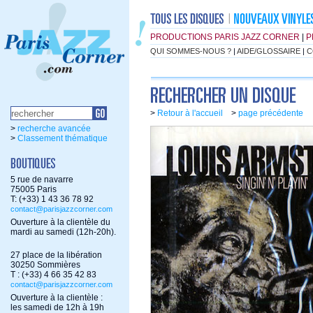
PRODUCTIONS PARIS JAZZ CORNER
|
P
QUI SOMMES-NOUS ?
|
AIDE/GLOSSAIRE
|
C
>
Retour à l'accueil
>
page précédente
>
recherche avancée
>
Classement thématique
5 rue de navarre
75005 Paris
T: (+33) 1 43 36 78 92
contact@parisjazzcorner.com
Ouverture à la clientèle du
mardi au samedi (12h-20h).
27 place de la libération
30250 Sommières
T : (+33) 4 66 35 42 83
contact@parisjazzcorner.com
Ouverture à la clientèle :
les samedi de 12h à 19h