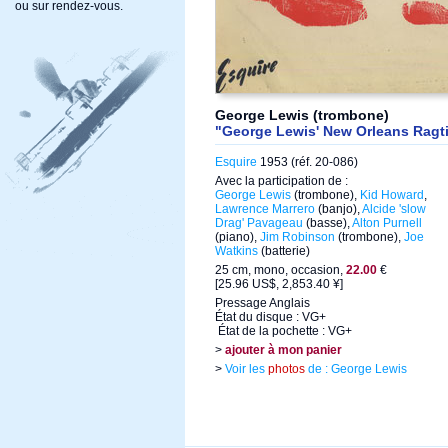
ou sur rendez-vous.
George Lewis (trombone)
"George Lewis' New Orleans Ragti
Esquire
1953 (réf. 20-086)
Avec la participation de :
George Lewis
(trombone),
Kid Howard
,
Lawrence Marrero
(banjo),
Alcide 'slow
Drag' Pavageau
(basse),
Alton Purnell
(piano),
Jim Robinson
(trombone),
Joe
Watkins
(batterie)
25 cm, mono, occasion,
22.00
€
[25.96 US$, 2,853.40 ¥]
Pressage Anglais
État du disque : VG+
État de la pochette : VG+
>
ajouter à mon panier
>
Voir les
photos
de : George Lewis