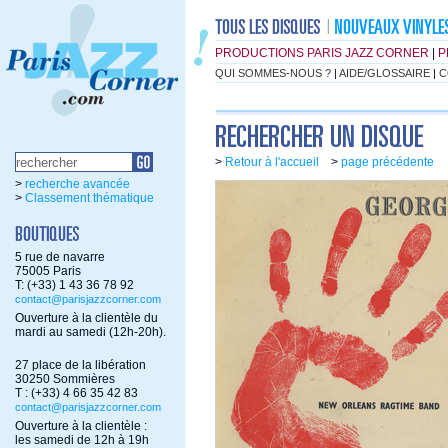
PRODUCTIONS PARIS JAZZ CORNER
|
P
QUI SOMMES-NOUS ?
|
AIDE/GLOSSAIRE
|
C
>
Retour à l'accueil
>
page précédente
>
recherche avancée
>
Classement thématique
5 rue de navarre
75005 Paris
T: (+33) 1 43 36 78 92
contact@parisjazzcorner.com
Ouverture à la clientèle du
mardi au samedi (12h-20h).
27 place de la libération
30250 Sommières
T : (+33) 4 66 35 42 83
contact@parisjazzcorner.com
Ouverture à la clientèle :
les samedi de 12h à 19h