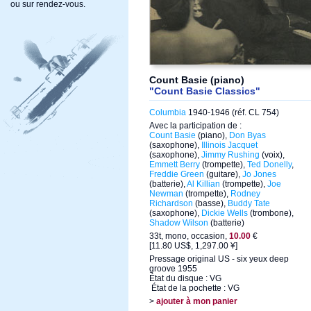
ou sur rendez-vous.
Count Basie (piano)
"Count Basie Classics"
Columbia
1940-1946 (réf. CL 754)
Avec la participation de :
Count Basie
(piano),
Don Byas
(saxophone),
Illinois Jacquet
(saxophone),
Jimmy Rushing
(voix),
Emmett Berry
(trompette),
Ted Donelly
,
Freddie Green
(guitare),
Jo Jones
(batterie),
Al Killian
(trompette),
Joe
Newman
(trompette),
Rodney
Richardson
(basse),
Buddy Tate
(saxophone),
Dickie Wells
(trombone),
Shadow Wilson
(batterie)
33t, mono, occasion,
10.00
€
[11.80 US$, 1,297.00 ¥]
Pressage original US - six yeux deep
groove 1955
État du disque : VG
État de la pochette : VG
>
ajouter à mon panier