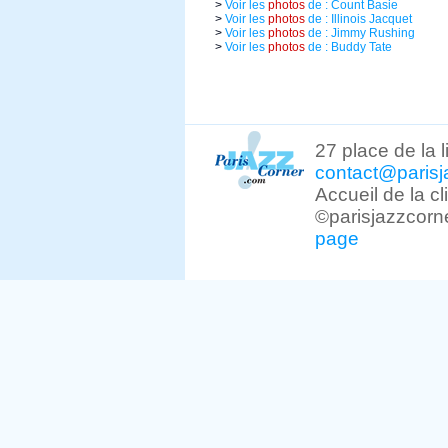
>
Voir les
photos
de : Count Basie
>
Voir les
photos
de : Illinois Jacquet
>
Voir les
photos
de : Jimmy Rushing
>
Voir les
photos
de : Buddy Tate
27 place de la 
contact@parisj
Accueil de la c
©parisjazzcorn
page