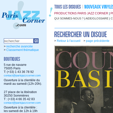
PRODUCTIONS PARIS JAZZ CORNER
|
P
QUI SOMMES-NOUS ?
|
AIDE/GLOSSAIRE
|
C
>
Retour à l'accueil
>
page précédente
>
recherche avancée
>
Classement thématique
5 rue de navarre
75005 Paris
T: (+33) 1 43 36 78 92
contact@parisjazzcorner.com
Ouverture à la clientèle du
mardi au samedi (12h-20h).
27 place de la libération
30250 Sommières
T : (+33) 4 66 35 42 83
contact@parisjazzcorner.com
Ouverture à la clientèle :
les samedi de 12h à 19h