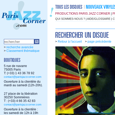
PRODUCTIONS PARIS JAZZ CORNER
|
P
QUI SOMMES-NOUS ?
|
AIDE/GLOSSAIRE
|
C
>
Retour à l'accueil
>
page précédente
>
recherche avancée
>
Classement thématique
5 rue de navarre
75005 Paris
T: (+33) 1 43 36 78 92
contact@parisjazzcorner.com
Ouverture à la clientèle du
mardi au samedi (12h-20h).
27 place de la libération
30250 Sommières
T : (+33) 4 66 35 42 83
contact@parisjazzcorner.com
Ouverture à la clientèle :
les samedi de 12h à 19h