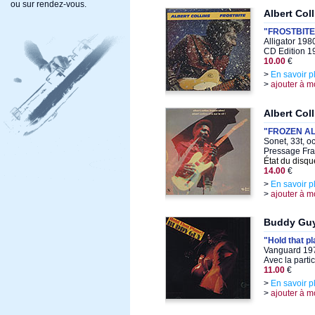
ou sur rendez-vous.
Albert Col
"FROSTBITE
Alligator 198
CD Edition 1
10.00
€
>
En savoir p
>
ajouter à m
Albert Col
"FROZEN AL
Sonet, 33t, o
Pressage Fra
État du disqu
14.00
€
>
En savoir p
>
ajouter à m
Buddy Gu
"Hold that p
Vanguard 197
Avec la parti
11.00
€
>
En savoir p
>
ajouter à m