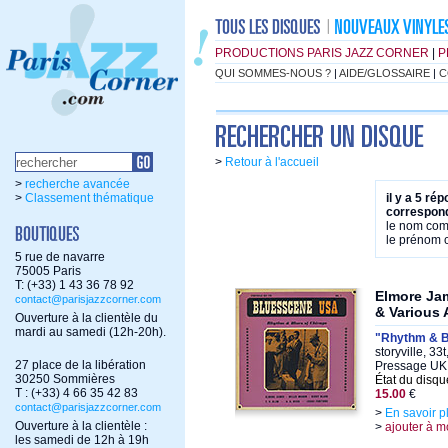
PRODUCTIONS PARIS JAZZ CORNER
|
P
QUI SOMMES-NOUS ?
|
AIDE/GLOSSAIRE
|
C
>
Retour à l'accueil
>
recherche avancée
>
Classement thématique
il y a 5 ré
correspond
le nom co
le prénom
5 rue de navarre
75005 Paris
T: (+33) 1 43 36 78 92
Elmore Jam
contact@parisjazzcorner.com
& Various 
Ouverture à la clientèle du
mardi au samedi (12h-20h).
"Rhythm & B
storyville, 33
27 place de la libération
Pressage UK
30250 Sommières
État du disqu
T : (+33) 4 66 35 42 83
15.00
€
contact@parisjazzcorner.com
>
En savoir p
Ouverture à la clientèle :
>
ajouter à m
les samedi de 12h à 19h