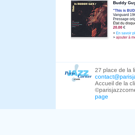
Buddy Gu
"This is BU
Vanguard 196
Pressage ori
État du disqu
20.00
€
>
En savoir p
>
ajouter à m
27 place de la 
contact@parisj
Accueil de la c
©parisjazzcorn
page