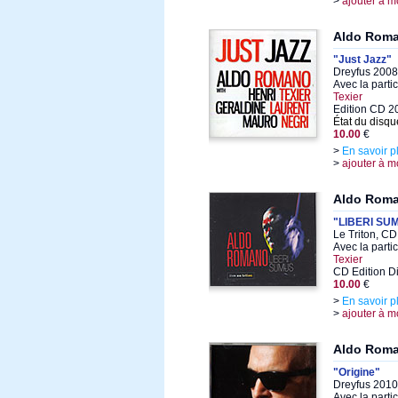
>
ajouter à m
Aldo Rom
"Just Jazz"
Dreyfus 2008
Avec la parti
Texier
Edition CD 2
État du disqu
10.00
€
>
En savoir p
>
ajouter à m
Aldo Rom
"LIBERI SU
Le Triton, CD,
Avec la parti
Texier
CD Edition D
10.00
€
>
En savoir p
>
ajouter à m
Aldo Rom
"Origine"
Dreyfus 2010
Avec la parti