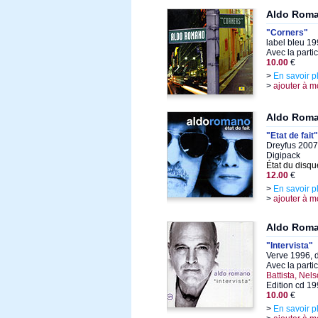
Aldo Rom
"Corners"
label bleu 1
Avec la parti
10.00
€
>
En savoir p
>
ajouter à m
Aldo Rom
"Etat de fait"
Dreyfus 2007
Digipack
État du disqu
12.00
€
>
En savoir p
>
ajouter à m
Aldo Rom
"Intervista"
Verve 1996, 
Avec la parti
Battista, Nel
Edition cd 1
10.00
€
>
En savoir p