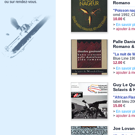
ou sur rendez-vous.
Romano
"Poisson na
omd 1992, C
10.00
€
>
En savoir p
>
ajouter à m
Palle Dan
Romano &
"La nuit de
Blue Line 19
12.00
€
>
En savoir p
>
ajouter à m
Guy Le Qu
Sclavis & 
"African Fl
label bleu 2
15.00
€
>
En savoir p
>
ajouter à m
Joe Lovan