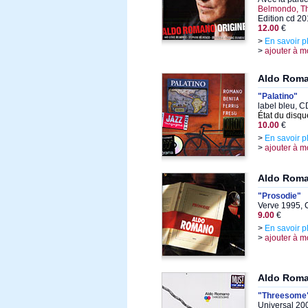
Belmondo, Th
Edition cd 2
12.00
€
>
En savoir p
>
ajouter à m
Aldo Rom
"Palatino"
label bleu, CD
État du disqu
10.00
€
>
En savoir p
>
ajouter à m
Aldo Rom
"Prosodie"
Verve 1995, 
9.00
€
>
En savoir p
>
ajouter à m
Aldo Rom
"Threesome
Universal 20