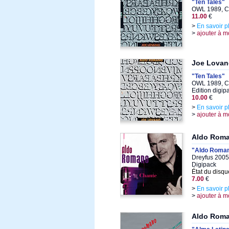
"Ten Tales"
OWL 1989, C
11.00
€
>
En savoir p
>
ajouter à m
Joe Lovan
"Ten Tales"
OWL 1989, C
Edition digi
10.00
€
>
En savoir p
>
ajouter à m
Aldo Rom
"Aldo Roman
Dreyfus 2005
Digipack
État du disqu
7.00
€
>
En savoir p
>
ajouter à m
Aldo Rom