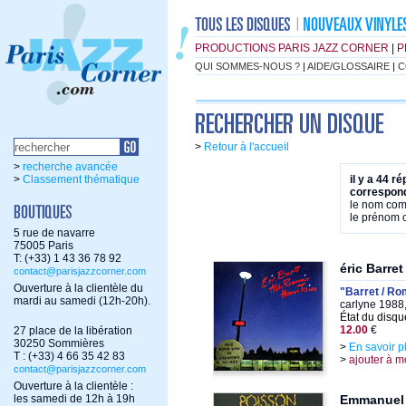
PRODUCTIONS PARIS JAZZ CORNER
|
P
QUI SOMMES-NOUS ?
|
AIDE/GLOSSAIRE
|
C
>
Retour à l'accueil
>
recherche avancée
>
Classement thématique
il y a 44 r
correspond
le nom co
le prénom
5 rue de navarre
75005 Paris
T: (+33) 1 43 36 78 92
éric Barre
contact@parisjazzcorner.com
Ouverture à la clientèle du
"Barret / Ro
mardi au samedi (12h-20h).
carlyne 1988
État du disqu
12.00
€
27 place de la libération
30250 Sommières
>
En savoir p
T : (+33) 4 66 35 42 83
>
ajouter à m
contact@parisjazzcorner.com
Ouverture à la clientèle :
les samedi de 12h à 19h
Emmanuel 