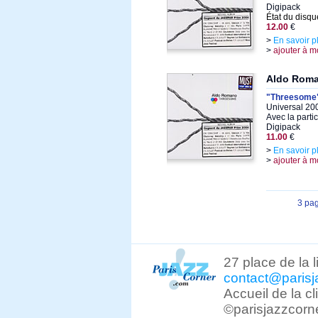
Digipack
État du disqu
12.00
€
>
En savoir p
>
ajouter à m
Aldo Rom
"Threesome
Universal 20
Avec la parti
Digipack
11.00
€
>
En savoir p
>
ajouter à m
3 pa
27 place de la 
contact@parisj
Accueil de la c
©parisjazzcorn