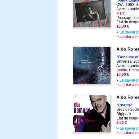
"Alma Latin
OWL 1983, 33
Avec la parti
Marc
Pressage fran
État du disqu
16.00
€
>
En savoir p
>
ajouter à m
Aldo Rom
"Because of
Universal 20
Avec la parti
Benita, Emm
10.00
€
>
En savoir p
>
ajouter à m
Aldo Rom
"Chante"
Dreyfus 2005
Digipack
État du disqu
9.00
€
>
En savoir p
>
ajouter à m