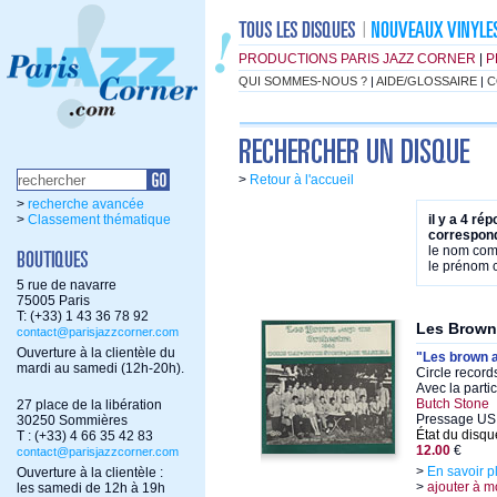
PRODUCTIONS PARIS JAZZ CORNER
|
P
QUI SOMMES-NOUS ?
|
AIDE/GLOSSAIRE
|
C
>
Retour à l'accueil
>
recherche avancée
>
Classement thématique
il y a 4 ré
correspond
le nom co
le prénom
5 rue de navarre
75005 Paris
T: (+33) 1 43 36 78 92
Les Brown
contact@parisjazzcorner.com
Ouverture à la clientèle du
"Les brown 
mardi au samedi (12h-20h).
Circle record
Avec la parti
Butch Stone
27 place de la libération
Pressage US
30250 Sommières
État du disqu
T : (+33) 4 66 35 42 83
12.00
€
contact@parisjazzcorner.com
>
En savoir p
Ouverture à la clientèle :
>
ajouter à m
les samedi de 12h à 19h