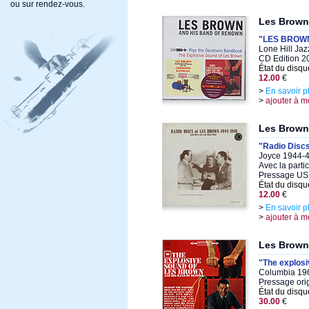
ou sur rendez-vous.
Les Brown
"LES BROW
Lone Hill Jaz
CD Edition 2
État du disqu
12.00
€
>
En savoir p
>
ajouter à m
Les Brown
"Radio Discs
Joyce 1944-4
Avec la parti
Pressage US
État du disqu
12.00
€
>
En savoir p
>
ajouter à m
Les Brown
"The explos
Columbia 196
Pressage orig
État du disqu
30.00
€