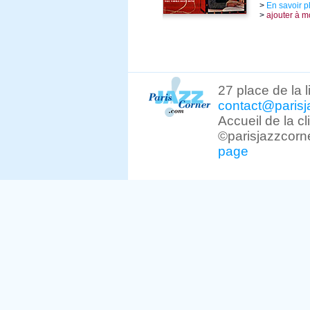
>
En savoir p
>
ajouter à m
27 place de la 
contact@parisj
Accueil de la c
©parisjazzcorn
page