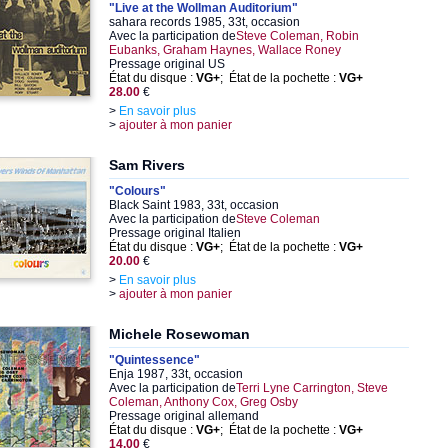
"Live at the Wollman Auditorium"
sahara records 1985, 33t, occasion
Avec la participation de
Steve Coleman, Robin
Eubanks, Graham Haynes, Wallace Roney
Pressage original US
État du disque :
VG+
; État de la pochette :
VG+
28.00
€
>
En savoir plus
>
ajouter à mon panier
Sam Rivers
"Colours"
Black Saint 1983, 33t, occasion
Avec la participation de
Steve Coleman
Pressage original Italien
État du disque :
VG+
; État de la pochette :
VG+
20.00
€
>
En savoir plus
>
ajouter à mon panier
Michele Rosewoman
"Quintessence"
Enja 1987, 33t, occasion
Avec la participation de
Terri Lyne Carrington, Steve
Coleman, Anthony Cox, Greg Osby
Pressage original allemand
État du disque :
VG+
; État de la pochette :
VG+
14.00
€