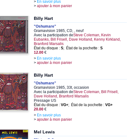
>
En savoir plus
>
ajouter à mon panier
Billy Hart
"Oshumare"
Gramavision 1985, CD, , neuf
Avec la participation de
Steve Coleman, Kevin
Eubanks, Bill Frisell, Dave Holland, Kenny Kirkland,
Branford Marsalis
État du disque :
S
; État de la pochette :
S
12.00
€
>
En savoir plus
>
ajouter à mon panier
Billy Hart
"Oshumare"
Gramavision 1985, 33t, occasion
Avec la participation de
Steve Coleman, Bill Frisell,
Dave Holland, Branford Marsalis
Pressage US
État du disque :
VG+
; État de la pochette :
VG+
20.00
€
>
En savoir plus
>
ajouter à mon panier
Mel Lewis