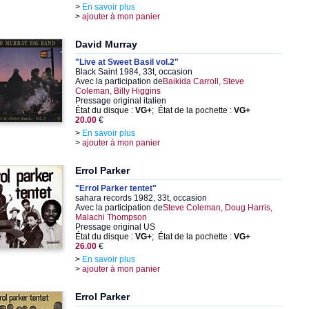
>
En savoir plus
>
ajouter à mon panier
David Murray
"Live at Sweet Basil vol.2"
Black Saint 1984, 33t, occasion
Avec la participation de
Baikida Carroll, Steve
Coleman, Billy Higgins
Pressage original italien
État du disque :
VG+
; État de la pochette :
VG+
20.00
€
>
En savoir plus
>
ajouter à mon panier
Errol Parker
"Errol Parker tentet"
sahara records 1982, 33t, occasion
Avec la participation de
Steve Coleman, Doug Harris,
Malachi Thompson
Pressage original US
État du disque :
VG+
; État de la pochette :
VG+
26.00
€
>
En savoir plus
>
ajouter à mon panier
Errol Parker