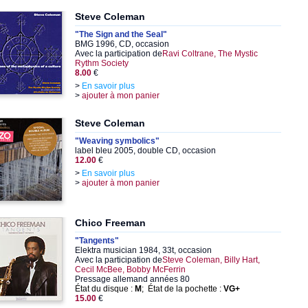
Steve Coleman
"The Sign and the Seal"
BMG 1996, CD, occasion
Avec la participation de
Ravi Coltrane, The Mystic
Rythm Society
8.00
€
>
En savoir plus
>
ajouter à mon panier
Steve Coleman
"Weaving symbolics"
label bleu 2005, double CD, occasion
12.00
€
>
En savoir plus
>
ajouter à mon panier
Chico Freeman
"Tangents"
Elektra musician 1984, 33t, occasion
Avec la participation de
Steve Coleman, Billy Hart,
Cecil McBee, Bobby McFerrin
Pressage allemand années 80
État du disque :
M
; État de la pochette :
VG+
15.00
€