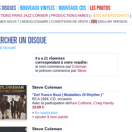
TIONS PARIS JAZZ CORNER
|
PRODUCTIONS AMIES
|
LIENS INTÉRESSANTS
|
MES-NOUS ?
|
AIDE/GLOSSAIRE
|
CONDITIONS DE VENTE
|
ENGLISH VERSION
à l'accueil
il y a 21 réponses
correspondant à votre requête:
le nom commence par
Coleman
le prénom commence par
Steve
Steve Coleman
"Def Trance Beat ( Modalities Of Rhythm )"
RCA 1994, CD, occasion
Avec la participation de
Ravi Coltrane, Craig Handy
10.00
€
>
En savoir plus
>
ajouter à mon panier
Steve Coleman