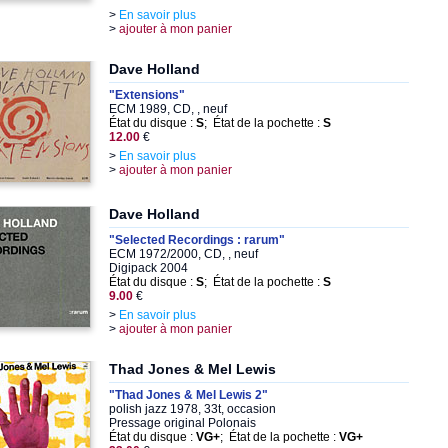
>
En savoir plus
>
ajouter à mon panier
Dave Holland
"Extensions"
ECM 1989, CD, , neuf
État du disque :
S
; État de la pochette :
S
12.00
€
>
En savoir plus
>
ajouter à mon panier
Dave Holland
"Selected Recordings : rarum"
ECM 1972/2000, CD, , neuf
Digipack 2004
État du disque :
S
; État de la pochette :
S
9.00
€
>
En savoir plus
>
ajouter à mon panier
Thad Jones & Mel Lewis
"Thad Jones & Mel Lewis 2"
polish jazz 1978, 33t, occasion
Pressage original Polonais
État du disque :
VG+
; État de la pochette :
VG+