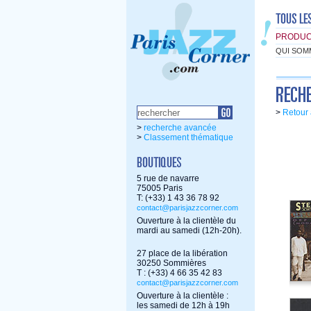
PRODUC
QUI SOM
>
Retour 
>
recherche avancée
>
Classement thématique
5 rue de navarre
75005 Paris
T: (+33) 1 43 36 78 92
contact@parisjazzcorner.com
Ouverture à la clientèle du
mardi au samedi (12h-20h).
27 place de la libération
30250 Sommières
T : (+33) 4 66 35 42 83
contact@parisjazzcorner.com
Ouverture à la clientèle :
les samedi de 12h à 19h