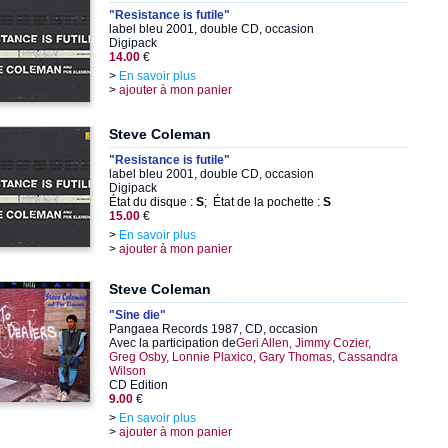
"Resistance is futile"
label bleu 2001, double CD, occasion
Digipack
14.00
€
>
En savoir plus
>
ajouter à mon panier
Steve Coleman
"Resistance is futile"
label bleu 2001, double CD, occasion
Digipack
État du disque :
S
; État de la pochette :
S
15.00
€
>
En savoir plus
>
ajouter à mon panier
Steve Coleman
"Sine die"
Pangaea Records 1987, CD, occasion
Avec la participation de
Geri Allen, Jimmy Cozier,
Greg Osby, Lonnie Plaxico, Gary Thomas, Cassandra
Wilson
CD Edition
9.00
€
>
En savoir plus
>
ajouter à mon panier