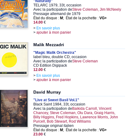
"Naturally"
TELARC 1979, 33t, occasion
Avec la participation de
Steve Coleman, Jim McNeely
Pressage allemand de 1979
État du disque :
M
; État de la pochette :
VG+
14.00
€
>
En savoir plus
>
ajouter à mon panier
Malik Mezzadri
"Magic Malik Orchestra"
label bleu, double CD, occasion
Avec la participation de
Steve Coleman
CD Edition Digipack
12.00
€
>
En savoir plus
>
ajouter à mon panier
David Murray
"Live at Sweet Basil Vol.1"
Black Saint 1984, 33t, occasion
Avec la participation de
Baikida Carroll, Vincent
Chancey, Steve Coleman, Olu Dara, Graig Harris,
Billy Higgins, Fred Hopkins, Lawrence Morris, John
Purcell, Bob Stewart, Rod Williams
Pressage original italien
État du disque :
M
; État de la pochette :
VG+
23.00
€