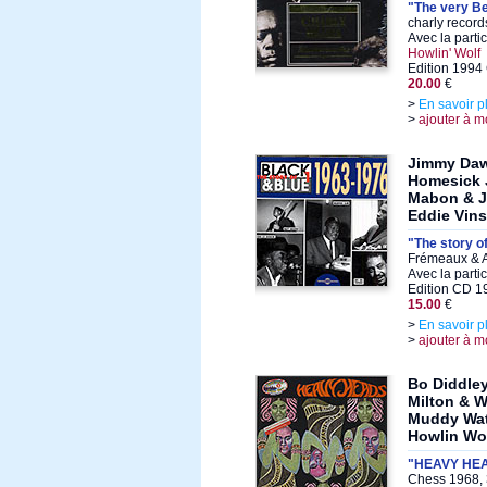
"The very Be
charly record
Avec la parti
Howlin' Wolf
Edition 1994
20.00
€
>
En savoir p
>
ajouter à m
Jimmy Daw
Homesick 
Mabon & J
Eddie Vin
"The story o
Frémeaux & A
Avec la parti
Edition CD 1
15.00
€
>
En savoir p
>
ajouter à m
Bo Diddley
Milton & W
Muddy Wat
Howlin Wo
"HEAVY HE
Chess 1968, 