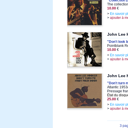
"Collection 
The collecti
10.00
€
>
En savoir p
>
ajouter à m
John Lee 
"Don't look 
Pointblank R
10.00
€
>
En savoir p
>
ajouter à m
John Lee 
"Don't turn 
Atlantic 1953
Pressage fra
État du disqu
25.00
€
>
En savoir p
>
ajouter à m
3 pa