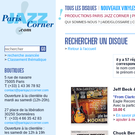
PRODUCTIONS PARIS JAZZ CORNER
|
P
QUI SOMMES-NOUS ?
|
AIDE/GLOSSAIRE
|
C
>
Retour à l'accueil
>
recherche avancée
>
Classement thématique
il y a 57 r
correspond
le nom co
le prénom
5 rue de navarre
75005 Paris
T: (+33) 1 43 36 78 92
Jeff Beck 
contact@parisjazzcorner.com
Ouverture à la clientèle du
"From Clark
mardi au samedi (12h-20h).
Eagle Record
Avec la parti
10.00
€
27 place de la libération
30250 Sommières
>
En savoir p
T : (+33) 4 66 35 42 83
>
ajouter à m
contact@parisjazzcorner.com
Ouverture à la clientèle :
les samedi de 12h à 19h
Chuck Berr