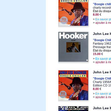
"Boogie chil
charly recor
État du disqu
8.00
€
>
En savoir p
>
ajouter à m
John Lee 
"Boogie Chil
Fantasy 1962
Pressage fra
État du disqu
15.00
€
>
En savoir p
>
ajouter à m
John Lee 
"Boogie Chil
Charly 1956/
Edition CD 1
8.00
€
>
En savoir p
>
ajouter à m
John Lee 