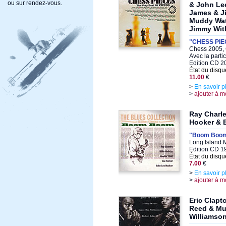
ou sur rendez-vous.
& John Le
James & Ji
Muddy Wat
Jimmy Wit
"CHESS PIEC
Chess 2005, 
Avec la parti
Edition CD 2
État du disqu
11.00
€
>
En savoir p
>
ajouter à m
Ray Charle
Hooker & B
"Boom Boo
Long Island 
Edition CD 1
État du disqu
7.00
€
>
En savoir p
>
ajouter à m
Eric Clap
Reed & Mu
Williamson