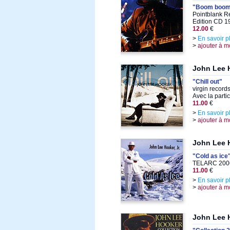
"Boom boo
Pointblank R
Edition CD 1
12.00
€
>
En savoir p
>
ajouter à m
John Lee 
"Chill out"
virgin record
Avec la parti
11.00
€
>
En savoir p
>
ajouter à m
John Lee 
"Cold as ice
TELARC 2006
11.00
€
>
En savoir p
>
ajouter à m
John Lee 