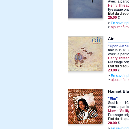
Avec la parti
Henry Thread
Pressage orig
État du disqu
25.00
€
>
En savoir p
>
ajouter à m
Air
"Open Air Su
novus 1978, 
Avec la parti
Henry Thread
Pressage ori
État du disqu
23.00
€
>
En savoir p
>
ajouter à m
Hamiet Blu
"Ebu"
Soul Note 19
Avec la parti
Marvin 'Smitt
Pressage orig
État du disqu
20.00
€
>
En savoir p