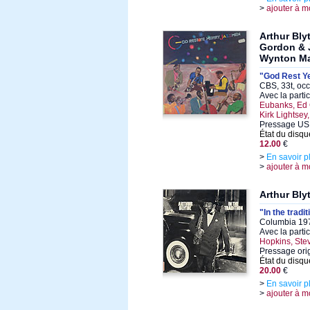
>
ajouter à m
Arthur Bly
Gordon & 
Wynton Ma
"God Rest Y
CBS, 33t, oc
Avec la parti
Eubanks, Ed 
Kirk Lightsey
Pressage US
État du disqu
12.00
€
>
En savoir p
>
ajouter à m
Arthur Bly
"In the tradit
Columbia 197
Avec la parti
Hopkins, Ste
Pressage ori
État du disqu
20.00
€
>
En savoir p
>
ajouter à m