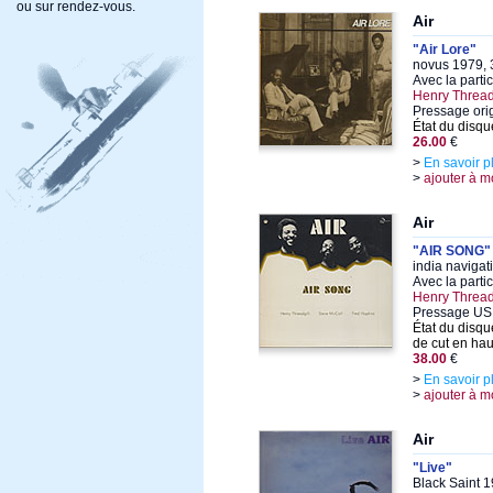
ou sur rendez-vous.
Air
"Air Lore"
novus 1979, 
Avec la parti
Henry Thread
Pressage ori
État du disqu
26.00
€
>
En savoir p
>
ajouter à m
Air
"AIR SONG"
india navigat
Avec la parti
Henry Thread
Pressage US
État du disqu
de cut en ha
38.00
€
>
En savoir p
>
ajouter à m
Air
"Live"
Black Saint 1