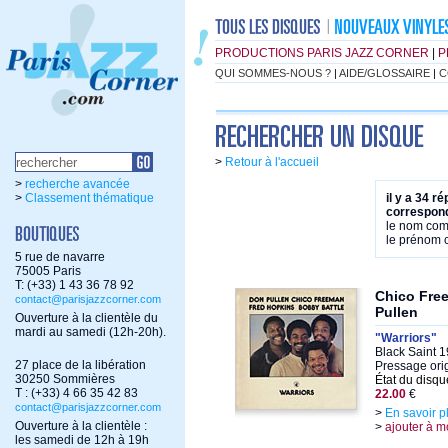
PRODUCTIONS PARIS JAZZ CORNER
|
P
QUI SOMMES-NOUS ?
|
AIDE/GLOSSAIRE
|
C
>
Retour à l'accueil
>
recherche avancée
>
Classement thématique
il y a 34 r
correspond
le nom co
le prénom
5 rue de navarre
75005 Paris
T: (+33) 1 43 36 78 92
Chico Fre
contact@parisjazzcorner.com
Pullen
Ouverture à la clientèle du
mardi au samedi (12h-20h).
"Warriors"
Black Saint 1
27 place de la libération
Pressage orig
30250 Sommières
État du disqu
T : (+33) 4 66 35 42 83
22.00
€
contact@parisjazzcorner.com
>
En savoir p
Ouverture à la clientèle :
>
ajouter à m
les samedi de 12h à 19h