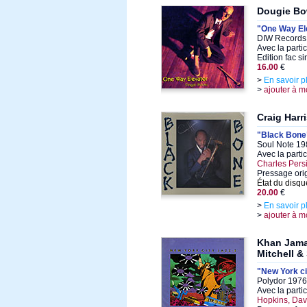
Dougie B
"One Way El
DIW Records 
Avec la parti
Edition fac s
16.00
€
>
En savoir p
>
ajouter à m
Craig Harr
"Black Bone
Soul Note 19
Avec la parti
Charles Pers
Pressage orig
État du disqu
20.00
€
>
En savoir p
>
ajouter à m
Khan Jama
Mitchell &
"New York ci
Polydor 1976,
Avec la parti
Hopkins, Dav