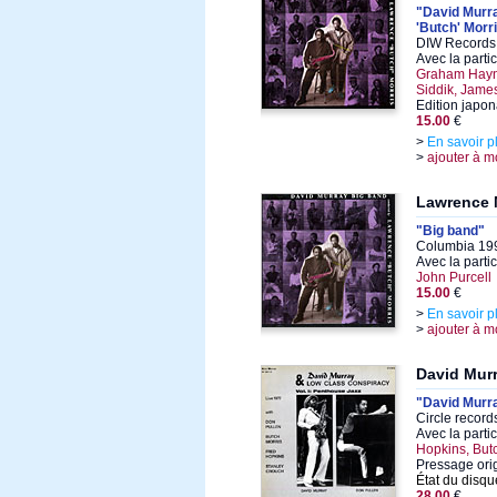
"David Murr
'Butch' Morr
DIW Records 
Avec la parti
Graham Hayne
Siddik, Jame
Edition japo
15.00
€
>
En savoir p
>
ajouter à m
Lawrence 
"Big band"
Columbia 199
Avec la parti
John Purcell
15.00
€
>
En savoir p
>
ajouter à m
David Mur
"David Murra
Circle record
Avec la parti
Hopkins, But
Pressage ori
État du disqu
28.00
€