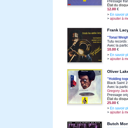
Pressage fra
État du disqu
12.00
€
>
En savoir p
>
ajouter à m
Frank Lac
"Tonal Weigh
Tutu records
Avec la parti
10.00
€
>
En savoir p
>
ajouter à m
Oliver Lak
"Holding tog
Black Saint 1
Avec la parti
Gregory Jac
Pressage orig
État du disqu
25.00
€
>
En savoir p
>
ajouter à m
Butch Morr