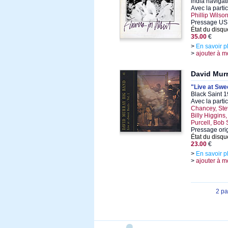
india navigat
Avec la parti
Phillip Wilso
Pressage US 
État du disqu
35.00
€
>
En savoir p
>
ajouter à m
David Mur
"Live at Swee
Black Saint 1
Avec la parti
Chancey, Ste
Billy Higgins
Purcell, Bob 
Pressage orig
État du disqu
23.00
€
>
En savoir p
>
ajouter à m
2 p