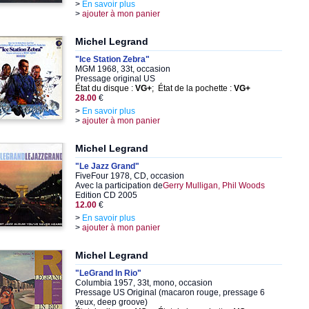
>
En savoir plus
>
ajouter à mon panier
Michel Legrand
"Ice Station Zebra"
MGM 1968, 33t, occasion
Pressage original US
État du disque :
VG+
; État de la pochette :
VG+
28.00
€
>
En savoir plus
>
ajouter à mon panier
Michel Legrand
"Le Jazz Grand"
FiveFour 1978, CD, occasion
Avec la participation de
Gerry Mulligan, Phil Woods
Edition CD 2005
12.00
€
>
En savoir plus
>
ajouter à mon panier
Michel Legrand
"LeGrand In Rio"
Columbia 1957, 33t, mono, occasion
Pressage US Original (macaron rouge, pressage 6
yeux, deep groove)