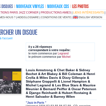
TIONS PARIS JAZZ CORNER
|
PRODUCTIONS AMIES
|
LIENS INTÉRESSANTS
|
MES-NOUS ?
|
AIDE/GLOSSAIRE
|
CONDITIONS DE VENTE
|
ENGLISH VERSION
à l'accueil
il y a 28 réponses
correspondant à votre requête:
le nom commence par
Legrand
le prénom commence par
Michel
Louis Armstrong & Chet Baker & Sidney
Bechet & Art Blakey & Bill Coleman & Henri
Crolla & Miles Davis & Dizzy Gillespie &
Stéphane Grappelli & Lionel Hampton &
Michel Legrand & Les Blue Stars & Maurice
Meunier & Bernard Peiffer & Oscar Peterson
& Django Reinhardt & Hubert Rostaing &
Henri Salvador & Barney Wilen
"Jazz in Paris "