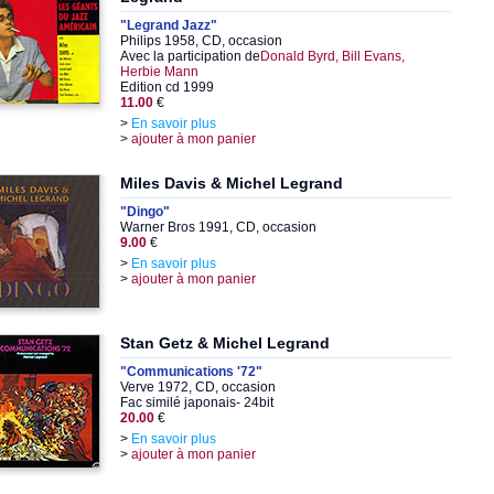
"Legrand Jazz"
Philips 1958, CD, occasion
Avec la participation de
Donald Byrd, Bill Evans,
Herbie Mann
Edition cd 1999
11.00
€
>
En savoir plus
>
ajouter à mon panier
Miles Davis & Michel Legrand
"Dingo"
Warner Bros 1991, CD, occasion
9.00
€
>
En savoir plus
>
ajouter à mon panier
Stan Getz & Michel Legrand
"Communications '72"
Verve 1972, CD, occasion
Fac similé japonais- 24bit
20.00
€
>
En savoir plus
>
ajouter à mon panier