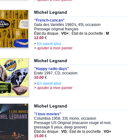
Michel Legrand
"French-cancan"
Gala des Variétés 1960's, 45t, occasion
Pressage original français
État du disque :
VG+
; État de la pochette :
M
12.00
€
>
En savoir plus
>
ajouter à mon panier
Michel Legrand
"Happy radio days"
Erato 1997, CD, occasion
10.00
€
>
En savoir plus
>
ajouter à mon panier
Michel Legrand
"I love movies"
Columbia 1958, 33t, mono, occasion
Pressage US Original (macaron rouge et noir,
pressage 6 yeux, deep groove)
État du disque :
VG
; État de la pochette :
VG+
15.00
€