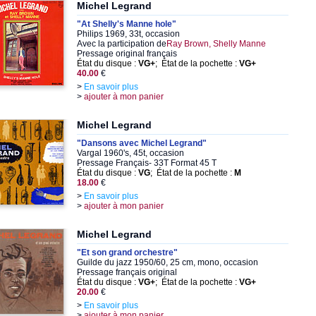
Michel Legrand
"At Shelly's Manne hole"
Philips 1969, 33t, occasion
Avec la participation de
Ray Brown, Shelly Manne
Pressage original français
État du disque :
VG+
; État de la pochette :
VG+
40.00
€
>
En savoir plus
>
ajouter à mon panier
Michel Legrand
"Dansons avec Michel Legrand"
Vargal 1960's, 45t, occasion
Pressage Français- 33T Format 45 T
État du disque :
VG
; État de la pochette :
M
18.00
€
>
En savoir plus
>
ajouter à mon panier
Michel Legrand
"Et son grand orchestre"
Guilde du jazz 1950/60, 25 cm, mono, occasion
Pressage français original
État du disque :
VG+
; État de la pochette :
VG+
20.00
€
>
En savoir plus
>
ajouter à mon panier