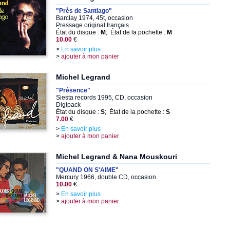
"Près de Santiago"
Barclay 1974, 45t, occasion
Pressage original français
État du disque :
M
; État de la pochette :
M
10.00
€
>
En savoir plus
>
ajouter à mon panier
Michel Legrand
"Présence"
Siesta records 1995, CD, occasion
Digipack
État du disque :
S
; État de la pochette :
S
7.00
€
>
En savoir plus
>
ajouter à mon panier
Michel Legrand & Nana Mouskouri
"QUAND ON S'AIME"
Mercury 1966, double CD, occasion
10.00
€
>
En savoir plus
>
ajouter à mon panier