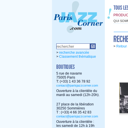
PRODUC
QUI SOM
>
Retour 
>
recherche avancée
>
Classement thématique
5 rue de navarre
75005 Paris
T: (+33) 1 43 36 78 92
contact@parisjazzcorner.com
Ouverture à la clientèle du
mardi au samedi (12h-20h).
27 place de la libération
30250 Sommières
T : (+33) 4 66 35 42 83
contact@parisjazzcorner.com
Ouverture à la clientèle :
les samedi de 12h à 19h