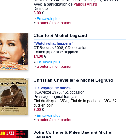
Universal 1934-52-53-55-56-57-59-, CD, occasion
Avec la participation de
Various Artists
Digipack
8.00
€
>
En savoir plus
>
ajouter à mon panier
Charito & Michel Legrand
"Watch what happens"
CT Records 2008, CD, occasion
Edition japonaise digipack
14.00
€
>
En savoir plus
>
ajouter à mon panier
Christian Chevallier & Michel Legrand
"Le voyage de noces"
RCA victor 1976, 45t, occasion
Pressage original français
État du disque :
VG+
; État de la pochette :
VG-
/ 2
cuts en coin
7.00
€
>
En savoir plus
>
ajouter à mon panier
John Coltrane & Miles Davis & Michel
Legrand