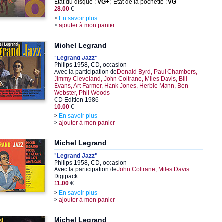
État du disque :
VG+
; État de la pochette :
VG
28.00
€
>
En savoir plus
>
ajouter à mon panier
Michel Legrand
"Legrand Jazz"
Philips 1958, CD, occasion
Avec la participation de
Donald Byrd, Paul Chambers,
Jimmy Cleveland, John Coltrane, Miles Davis, Bill
Evans, Art Farmer, Hank Jones, Herbie Mann, Ben
Webster, Phil Woods
CD Edition 1986
10.00
€
>
En savoir plus
>
ajouter à mon panier
Michel Legrand
"Legrand Jazz"
Philips 1958, CD, occasion
Avec la participation de
John Coltrane, Miles Davis
Digipack
11.00
€
>
En savoir plus
>
ajouter à mon panier
Michel Legrand