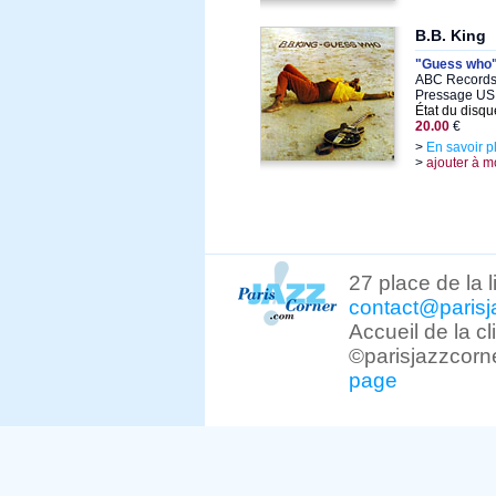
B.B. King
"Guess who
ABC Records 
Pressage US
État du disqu
20.00
€
>
En savoir p
>
ajouter à m
27 place de la 
contact@parisj
Accueil de la c
©parisjazzcorn
page