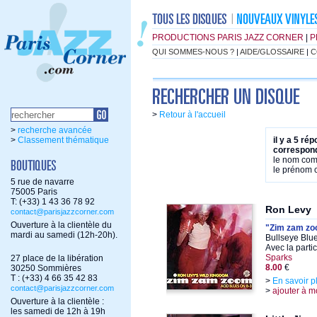
PRODUCTIONS PARIS JAZZ CORNER
|
P
QUI SOMMES-NOUS ?
|
AIDE/GLOSSAIRE
|
C
>
Retour à l'accueil
>
recherche avancée
>
Classement thématique
il y a 5 ré
correspond
le nom co
le prénom
5 rue de navarre
75005 Paris
T: (+33) 1 43 36 78 92
Ron Levy
contact@parisjazzcorner.com
Ouverture à la clientèle du
"Zim zam z
mardi au samedi (12h-20h).
Bullseye Blu
Avec la parti
Sparks
27 place de la libération
8.00
€
30250 Sommières
T : (+33) 4 66 35 42 83
>
En savoir p
contact@parisjazzcorner.com
>
ajouter à m
Ouverture à la clientèle :
les samedi de 12h à 19h