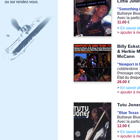
Little Jim
ou sur rendez-vous.
"Something i
Bullseye Blu
Avec la parti
11.00
€
>
En savoir p
>
ajouter à m
Billy Ecks
& Herbie M
McCann
"Newport in 
cobblestone 
Pressage ori
État du disqu
26.00
€
>
En savoir p
>
ajouter à m
Tutu Jone
"Blue Texas 
Bullseye Blu
Avec la parti
12.00
€
>
En savoir p
>
ajouter à m