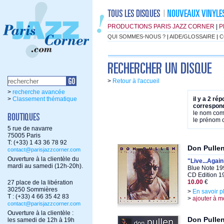
PRODUCTIONS PARIS JAZZ CORNER
|
P
QUI SOMMES-NOUS ?
|
AIDE/GLOSSAIRE
|
C
>
Retour à l'accueil
>
recherche avancée
>
Classement thématique
il y a 2 ré
correspond
le nom co
le prénom
5 rue de navarre
75005 Paris
T: (+33) 1 43 36 78 92
Don Pulle
contact@parisjazzcorner.com
Ouverture à la clientèle du
"Live...Again
mardi au samedi (12h-20h).
Blue Note 19
CD Edition 1
10.00
€
27 place de la libération
30250 Sommières
>
En savoir p
T : (+33) 4 66 35 42 83
>
ajouter à m
contact@parisjazzcorner.com
Ouverture à la clientèle :
Don Pulle
les samedi de 12h à 19h