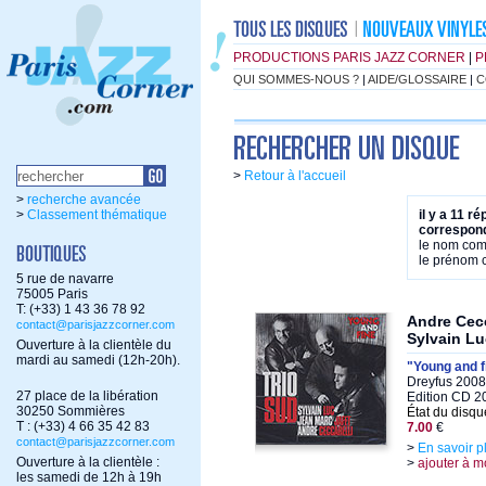
PRODUCTIONS PARIS JAZZ CORNER
|
P
QUI SOMMES-NOUS ?
|
AIDE/GLOSSAIRE
|
C
>
Retour à l'accueil
>
recherche avancée
>
Classement thématique
il y a 11 r
correspond
le nom co
le prénom
5 rue de navarre
75005 Paris
T: (+33) 1 43 36 78 92
Andre Cecc
contact@parisjazzcorner.com
Sylvain Lu
Ouverture à la clientèle du
mardi au samedi (12h-20h).
"Young and f
Dreyfus 2008
27 place de la libération
Edition CD 2
30250 Sommières
État du disqu
T : (+33) 4 66 35 42 83
7.00
€
contact@parisjazzcorner.com
>
En savoir p
Ouverture à la clientèle :
>
ajouter à m
les samedi de 12h à 19h