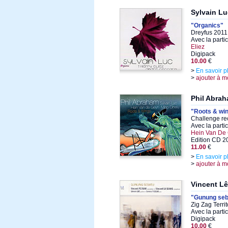
Sylvain Lu
"Organics"
Dreyfus 2011
Avec la parti
Eliez
Digipack
10.00
€
>
En savoir p
>
ajouter à m
Phil Abra
"Roots & wi
Challenge re
Avec la parti
Hein Van De
Edition CD 2
11.00
€
>
En savoir p
>
ajouter à m
Vincent Lê
"Gunung seb
Zig Zag Terri
Avec la parti
Digipack
10.00
€