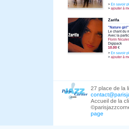
>
En savoir p
>
ajouter à m
Zarifa
"Nature girl"
Le chant du 
Avec la parti
Florin Nicule
Digipack
10.00
€
>
En savoir p
>
ajouter à m
27 place de la 
contact@parisj
Accueil de la c
©parisjazzcorn
page