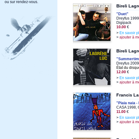
ou sur rendez-vous.
Bireli Lag
"Duet"
Dreyfus 1999
Digipack
10.00
€
>
En savoir p
>
ajouter à m
Bireli Lag
"Summertim
Dreyfus 2009
État du disqu
12.00
€
>
En savoir p
>
ajouter à m
Francis La
"Piaia naia -
CASA 1998, 
11.00
€
>
En savoir p
>
ajouter à m