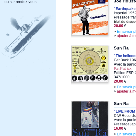
Joe Houst
ou sur rendez-vous.
"Earthquake
Imperial 1952
Pressage fra
État du disqu
20.00
€
>
En savoir p
>
ajouter à m
Sun Ra
"The heliocen
Get Back 196
Avec la parti
Pat Patrick
Edition ESP fa
347/1000
20.00
€
>
En savoir p
>
ajouter à m
Sun Ra
"LIVE FRO
DIW Records 
Avec la parti
Pressage jap
16.00
€
>
En savoir p