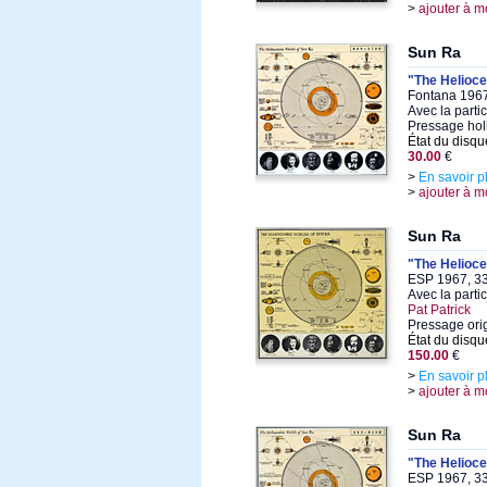
>
ajouter à m
Sun Ra
"The Helioce
Fontana 1967
Avec la parti
Pressage hol
État du disqu
30.00
€
>
En savoir p
>
ajouter à m
Sun Ra
"The Helioce
ESP 1967, 33
Avec la parti
Pat Patrick
Pressage orig
État du disqu
150.00
€
>
En savoir p
>
ajouter à m
Sun Ra
"The Helioce
ESP 1967, 33