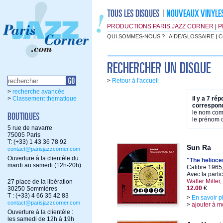
PRODUCTIONS PARIS JAZZ CORNER
|
P
QUI SOMMES-NOUS ?
|
AIDE/GLOSSAIRE
|
C
>
Retour à l'accueil
>
recherche avancée
>
Classement thématique
il y a 7 ré
correspond
le nom co
le prénom
5 rue de navarre
75005 Paris
T: (+33) 1 43 36 78 92
Sun Ra
contact@parisjazzcorner.com
Ouverture à la clientèle du
"The heliocen
mardi au samedi (12h-20h).
Calibre 1965
Avec la parti
Walter Miller,
27 place de la libération
12.00
€
30250 Sommières
T : (+33) 4 66 35 42 83
>
En savoir p
contact@parisjazzcorner.com
>
ajouter à m
Ouverture à la clientèle :
les samedi de 12h à 19h