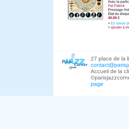
Avec la parti
Pat Patrick
Pressage Hol
État du disqu
40.00
€
>
En savoir p
>
ajouter à m
27 place de la 
contact@parisj
Accueil de la c
©parisjazzcorn
page