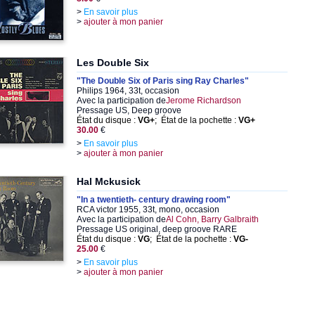
>
En savoir plus
>
ajouter à mon panier
Les Double Six
"The Double Six of Paris sing Ray Charles"
Philips 1964, 33t, occasion
Avec la participation de
Jerome Richardson
Pressage US, Deep groove
État du disque :
VG+
; État de la pochette :
VG+
30.00
€
>
En savoir plus
>
ajouter à mon panier
Hal Mckusick
"In a twentieth- century drawing room"
RCA victor 1955, 33t, mono, occasion
Avec la participation de
Al Cohn, Barry Galbraith
Pressage US original, deep groove RARE
État du disque :
VG
; État de la pochette :
VG-
25.00
€
>
En savoir plus
>
ajouter à mon panier