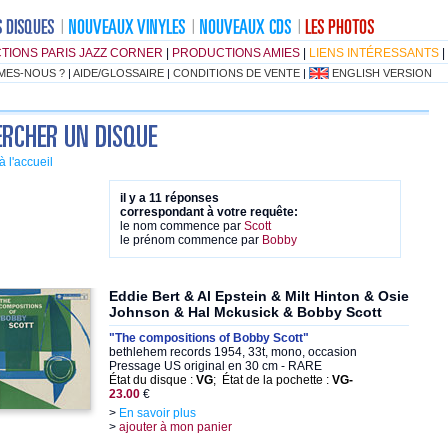
TIONS PARIS JAZZ CORNER
|
PRODUCTIONS AMIES
|
LIENS INTÉRESSANTS
|
MES-NOUS ?
|
AIDE/GLOSSAIRE
|
CONDITIONS DE VENTE
|
ENGLISH VERSION
à l'accueil
il y a 11 réponses
correspondant à votre requête:
le nom commence par
Scott
le prénom commence par
Bobby
Eddie Bert & Al Epstein & Milt Hinton & Osie
Johnson & Hal Mckusick & Bobby Scott
"The compositions of Bobby Scott"
bethlehem records 1954, 33t, mono, occasion
Pressage US original en 30 cm - RARE
État du disque :
VG
; État de la pochette :
VG-
23.00
€
>
En savoir plus
>
ajouter à mon panier