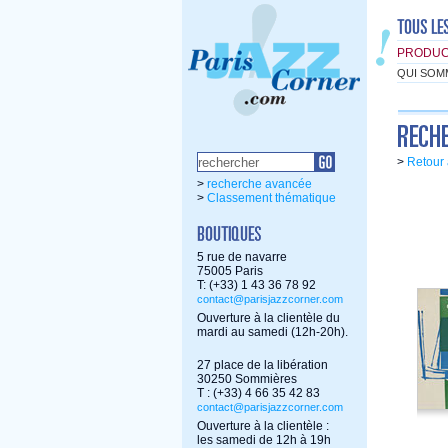
PRODUC
QUI SOM
>
Retour 
>
recherche avancée
>
Classement thématique
5 rue de navarre
75005 Paris
T: (+33) 1 43 36 78 92
contact@parisjazzcorner.com
Ouverture à la clientèle du
mardi au samedi (12h-20h).
27 place de la libération
30250 Sommières
T : (+33) 4 66 35 42 83
contact@parisjazzcorner.com
Ouverture à la clientèle :
les samedi de 12h à 19h