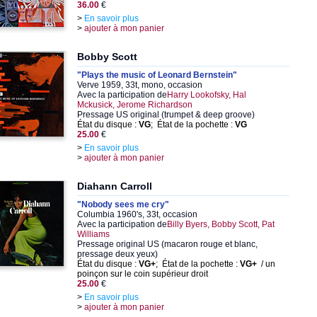
36.00
€
>
En savoir plus
>
ajouter à mon panier
Bobby Scott
"Plays the music of Leonard Bernstein"
Verve 1959, 33t, mono, occasion
Avec la participation de
Harry Lookofsky, Hal
Mckusick, Jerome Richardson
Pressage US original (trumpet & deep groove)
État du disque :
VG
; État de la pochette :
VG
25.00
€
>
En savoir plus
>
ajouter à mon panier
Diahann Carroll
"Nobody sees me cry"
Columbia 1960's, 33t, occasion
Avec la participation de
Billy Byers, Bobby Scott, Pat
Williams
Pressage original US (macaron rouge et blanc,
pressage deux yeux)
État du disque :
VG+
; État de la pochette :
VG+
/ un
poinçon sur le coin supérieur droit
25.00
€
>
En savoir plus
>
ajouter à mon panier