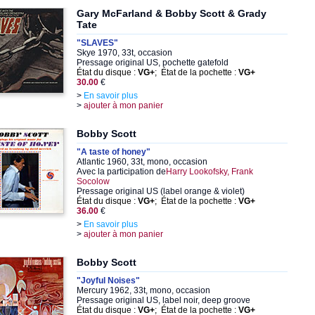
Gary McFarland & Bobby Scott & Grady
Tate
"SLAVES"
Skye 1970, 33t, occasion
Pressage original US, pochette gatefold
État du disque :
VG+
; État de la pochette :
VG+
30.00
€
>
En savoir plus
>
ajouter à mon panier
Bobby Scott
"A taste of honey"
Atlantic 1960, 33t, mono, occasion
Avec la participation de
Harry Lookofsky, Frank
Socolow
Pressage original US (label orange & violet)
État du disque :
VG+
; État de la pochette :
VG+
36.00
€
>
En savoir plus
>
ajouter à mon panier
Bobby Scott
"Joyful Noises"
Mercury 1962, 33t, mono, occasion
Pressage original US, label noir, deep groove
État du disque :
VG+
; État de la pochette :
VG+