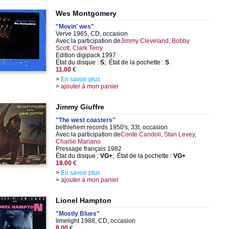
Wes Montgomery
"Movin' wes"
Verve 1965, CD, occasion
Avec la participation de
Jimmy Cleveland, Bobby
Scott, Clark Terry
Edition digipack 1997
État du disque :
S
; État de la pochette :
S
11.00
€
>
En savoir plus
>
ajouter à mon panier
Jimmy Giuffre
"The west coasters"
bethlehem records 1950's, 33t, occasion
Avec la participation de
Conte Candoli, Stan Levey,
Charlie Mariano
Pressage français 1982
État du disque :
VG+
; État de la pochette :
VG+
18.00
€
>
En savoir plus
>
ajouter à mon panier
Lionel Hampton
"Mostly Blues"
limelight 1988, CD, occasion
8.00
€