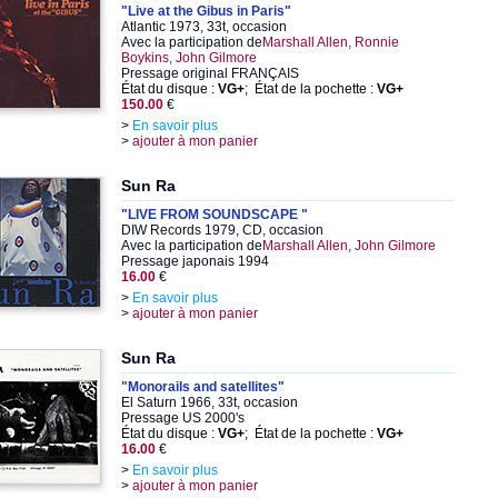
"Live at the Gibus in Paris"
Atlantic 1973, 33t, occasion
Avec la participation de
Marshall Allen, Ronnie
Boykins, John Gilmore
Pressage original FRANÇAIS
État du disque :
VG+
; État de la pochette :
VG+
150.00
€
>
En savoir plus
>
ajouter à mon panier
Sun Ra
"LIVE FROM SOUNDSCAPE "
DIW Records 1979, CD, occasion
Avec la participation de
Marshall Allen, John Gilmore
Pressage japonais 1994
16.00
€
>
En savoir plus
>
ajouter à mon panier
Sun Ra
"Monorails and satellites"
El Saturn 1966, 33t, occasion
Pressage US 2000's
État du disque :
VG+
; État de la pochette :
VG+
16.00
€
>
En savoir plus
>
ajouter à mon panier