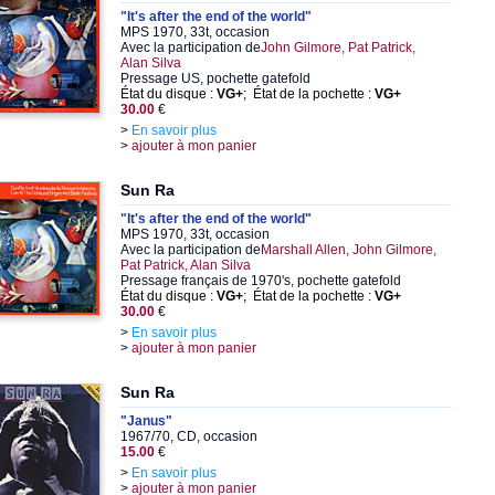
"It's after the end of the world"
MPS 1970, 33t, occasion
Avec la participation de
John Gilmore, Pat Patrick,
Alan Silva
Pressage US, pochette gatefold
État du disque :
VG+
; État de la pochette :
VG+
30.00
€
>
En savoir plus
>
ajouter à mon panier
Sun Ra
"It's after the end of the world"
MPS 1970, 33t, occasion
Avec la participation de
Marshall Allen, John Gilmore,
Pat Patrick, Alan Silva
Pressage français de 1970's, pochette gatefold
État du disque :
VG+
; État de la pochette :
VG+
30.00
€
>
En savoir plus
>
ajouter à mon panier
Sun Ra
"Janus"
1967/70, CD, occasion
15.00
€
>
En savoir plus
>
ajouter à mon panier