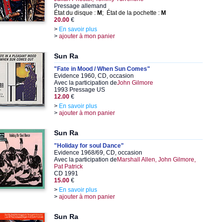
Pressage allemand
État du disque :
M
; État de la pochette :
M
20.00
€
>
En savoir plus
>
ajouter à mon panier
Sun Ra
"Fate in Mood / When Sun Comes"
Evidence 1960, CD, occasion
Avec la participation de
John Gilmore
1993 Pressage US
12.00
€
>
En savoir plus
>
ajouter à mon panier
Sun Ra
"Holiday for soul Dance"
Evidence 1968/69, CD, occasion
Avec la participation de
Marshall Allen, John Gilmore,
Pat Patrick
CD 1991
15.00
€
>
En savoir plus
>
ajouter à mon panier
Sun Ra