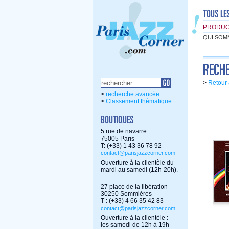
PRODUC
QUI SOM
>
Retour 
>
recherche avancée
>
Classement thématique
5 rue de navarre
75005 Paris
T: (+33) 1 43 36 78 92
contact@parisjazzcorner.com
Ouverture à la clientèle du
mardi au samedi (12h-20h).
27 place de la libération
30250 Sommières
T : (+33) 4 66 35 42 83
contact@parisjazzcorner.com
Ouverture à la clientèle :
les samedi de 12h à 19h