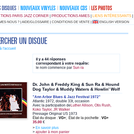
TIONS PARIS JAZZ CORNER
|
PRODUCTIONS AMIES
|
LIENS INTÉRESSANTS
|
MES-NOUS ?
|
AIDE/GLOSSAIRE
|
CONDITIONS DE VENTE
|
ENGLISH VERSION
à l'accueil
il y a 44 réponses
correspondant à votre requête:
le nom commence par
Sun ra
Dr. John & Freddy King & Sun Ra & Hound
Dog Taylor & Muddy Waters & Howlin' Wolf
"Ann Arbor Blues & Jazz Festival 1972"
Atlantic 1972, double 33t, occasion
Avec la participation de
Luther Allison, Otis Rush,
Koko Taylor, JR Walker
Pressage Original US 1973
État du disque :
VG+
; État de la pochette :
VG+
35.00
€
>
En savoir plus
>
ajouter à mon panier