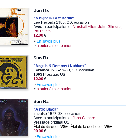
Sun Ra
"A night in East Berlin"
Leo Records 1986, CD, occasion
Avec la participation de
Marshall Allen, John Gilmore,
Pat Patrick
12.00
€
>
En savoir plus
>
ajouter à mon panier
Sun Ra
"Angels & Demons / Nubians"
Evidence 1956-59-60, CD, occasion
1993 Pressage US
12.00
€
>
En savoir plus
>
ajouter à mon panier
Sun Ra
"Astro Black"
impulse 1972, 33t, occasion
Avec la participation de
John Gilmore
Pressage original US
État du disque :
VG+
; État de la pochette :
VG+
90.00
€
>
En savoir plus