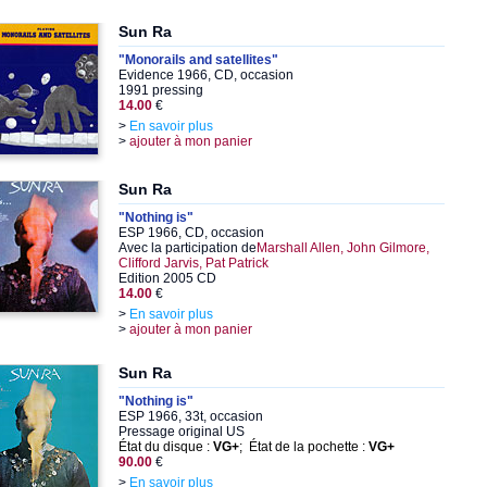
Sun Ra
"Monorails and satellites"
Evidence 1966, CD, occasion
1991 pressing
14.00
€
>
En savoir plus
>
ajouter à mon panier
Sun Ra
"Nothing is"
ESP 1966, CD, occasion
Avec la participation de
Marshall Allen, John Gilmore,
Clifford Jarvis, Pat Patrick
Edition 2005 CD
14.00
€
>
En savoir plus
>
ajouter à mon panier
Sun Ra
"Nothing is"
ESP 1966, 33t, occasion
Pressage original US
État du disque :
VG+
; État de la pochette :
VG+
90.00
€
>
En savoir plus