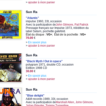
>
ajouter à mon panier
Sun Ra
"Atlantis"
impulse 1960, 33t, occasion
Avec la participation de
John Gilmore, Pat Patrick
Pressage français sur Impulse 1973, réédition du
label Saturn, pochette gatefold.
État du disque :
VG+
; État de la pochette :
VG+
70.00
€
>
En savoir plus
>
ajouter à mon panier
Sun Ra
"Black Myth / Out in space"
polygram 1971, double CD, occasion
Edition 1998 CD
30.00
€
>
En savoir plus
>
ajouter à mon panier
Sun Ra
"Blue delight"
A&M records 1989, 33t, occasion
Avec la participation de
Marshall Allen, John Gilmore,
Julian Priester, Tommy Turrentine