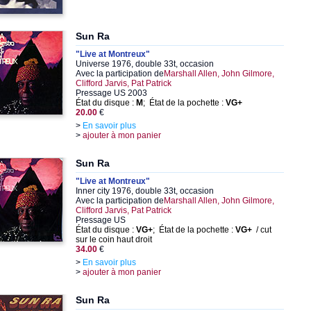
Sun Ra
"Live at Montreux"
Universe 1976, double 33t, occasion
Avec la participation de
Marshall Allen, John Gilmore,
Clifford Jarvis, Pat Patrick
Pressage US 2003
État du disque :
M
; État de la pochette :
VG+
20.00
€
>
En savoir plus
>
ajouter à mon panier
Sun Ra
"Live at Montreux"
Inner city 1976, double 33t, occasion
Avec la participation de
Marshall Allen, John Gilmore,
Clifford Jarvis, Pat Patrick
Pressage US
État du disque :
VG+
; État de la pochette :
VG+
/ cut
sur le coin haut droit
34.00
€
>
En savoir plus
>
ajouter à mon panier
Sun Ra