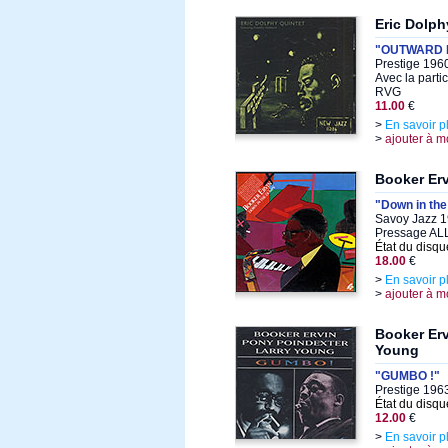
Eric Dolph
"OUTWARD
Prestige 196
Avec la parti
RVG
11.00
€
>
En savoir p
>
ajouter à m
Booker Er
"Down in th
Savoy Jazz 1
Pressage A
État du disqu
18.00
€
>
En savoir p
>
ajouter à m
Booker Erv
Young
"GUMBO !"
Prestige 1963
État du disqu
12.00
€
>
En savoir p