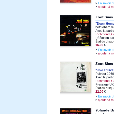
>
En savoir p
>
ajouter à m
Zoot Sims
"Down Hom
bethlehem re
Avec la parti
Richmond, G
Réédition fr
État du disqu
16.00
€
>
En savoir p
>
ajouter à m
Zoot Sims
"Jive at Five
Polydor 1960,
Avec la parti
Richmond, G
Pressage UK,
État du disqu
22.00
€
>
En savoir p
>
ajouter à m
Yolande B