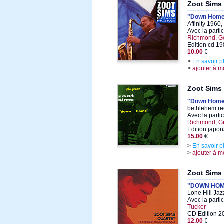
Zoot Sims
"Down Hom
Affinity 1960
Avec la parti
Richmond, G
Edition cd 1
10.00
€
>
En savoir p
>
ajouter à m
Zoot Sims
"Down Hom
bethlehem re
Avec la parti
Richmond, G
Edition japo
15.00
€
>
En savoir p
>
ajouter à m
Zoot Sims
"DOWN HOM
Lone Hill Ja
Avec la parti
Tucker
CD Edition 2
12.00
€