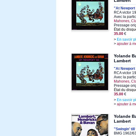
Lambert
"At Newport 
RCA victor 1
Avec la parti
Mahones, Cla
Pressage ori
État du disqu
35.00
€
>
En savoir p
>
ajouter à m
Yolande B
Lambert
"At Newport 
RCA victor 1
Avec la parti
Mahones, Cla
Pressage ori
État du disqu
35.00
€
>
En savoir p
>
ajouter à m
Yolande B
Lambert
"Swingin' til
BMG 1962/63