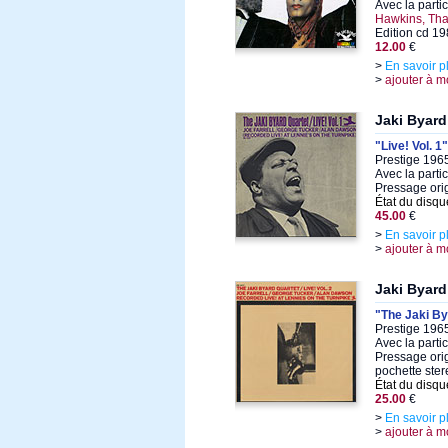
Avec la parti
Hawkins, Tha
Edition cd 1
12.00
€
>
En savoir p
>
ajouter à m
Jaki Byard
"Live! Vol. 1"
Prestige 1965
Avec la parti
Pressage ori
État du disqu
45.00
€
>
En savoir p
>
ajouter à m
Jaki Byard
"The Jaki Bya
Prestige 196
Avec la parti
Pressage origi
pochette ste
État du disqu
25.00
€
>
En savoir p
>
ajouter à m