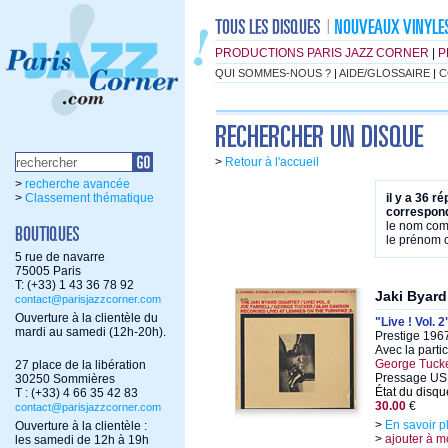
PRODUCTIONS PARIS JAZZ CORNER
|
P
QUI SOMMES-NOUS ?
|
AIDE/GLOSSAIRE
|
C
>
Retour à l'accueil
>
recherche avancée
>
Classement thématique
il y a 36 r
correspond
le nom co
le prénom
5 rue de navarre
75005 Paris
T: (+33) 1 43 36 78 92
Jaki Byard
contact@parisjazzcorner.com
Ouverture à la clientèle du
"Live ! Vol. 2
mardi au samedi (12h-20h).
Prestige 1967
Avec la parti
George Tuck
27 place de la libération
Pressage US
30250 Sommières
État du disqu
T : (+33) 4 66 35 42 83
30.00
€
contact@parisjazzcorner.com
>
En savoir p
Ouverture à la clientèle :
>
ajouter à m
les samedi de 12h à 19h