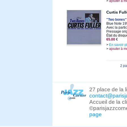
>
ajouter à m
Curtis Full
"Two bones"
Blue Note 19
Avec la parti
Pressage orig
État du disqu
65.00
€
>
En savoir p
>
ajouter à m
2 p
27 place de la 
contact@parisj
Accueil de la c
©parisjazzcorn
page