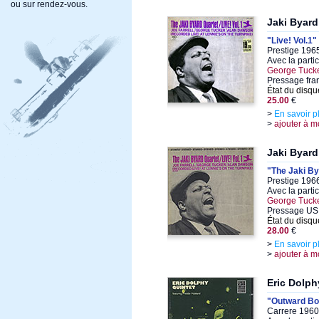
ou sur rendez-vous.
Jaki Byard
"Live! Vol.1"
Prestige 1965
Avec la parti
George Tuck
Pressage fra
État du disqu
25.00
€
>
En savoir p
>
ajouter à m
Jaki Byard
"The Jaki Bya
Prestige 1966
Avec la parti
George Tuck
Pressage US 1
État du disqu
28.00
€
>
En savoir p
>
ajouter à m
Eric Dolph
"Outward B
Carrere 1960