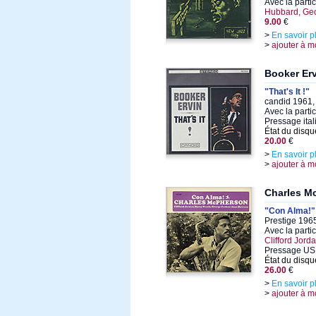
Avec la parti
Hubbard, Ge
9.00
€
>
En savoir p
>
ajouter à m
Booker Er
"That's It !"
candid 1961, 
Avec la parti
Pressage ita
État du disqu
20.00
€
>
En savoir p
>
ajouter à m
Charles M
"Con Alma!"
Prestige 1965
Avec la parti
Clifford Jord
Pressage US
État du disqu
26.00
€
>
En savoir p
>
ajouter à m