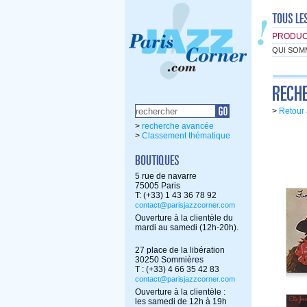
PRODUC
QUI SOM
>
Retour 
>
recherche avancée
>
Classement thématique
5 rue de navarre
75005 Paris
T: (+33) 1 43 36 78 92
contact@parisjazzcorner.com
Ouverture à la clientèle du
mardi au samedi (12h-20h).
27 place de la libération
30250 Sommières
T : (+33) 4 66 35 42 83
contact@parisjazzcorner.com
Ouverture à la clientèle :
les samedi de 12h à 19h