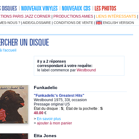
TIONS PARIS JAZZ CORNER
|
PRODUCTIONS AMIES
|
LIENS INTÉRESSANTS
|
MES-NOUS ?
|
AIDE/GLOSSAIRE
|
CONDITIONS DE VENTE
|
ENGLISH VERSION
à l'accueil
il y a 2 réponses
correspondant à votre requête:
le label commence par
Westbound
Funkadelic
"Funkadelic's Greatest Hits"
Westbound 1975, 33t, occasion
Pressage original US
État du disque :
S
; État de la pochette :
S
40.00
€
>
En savoir plus
>
ajouter à mon panier
Etta Jones