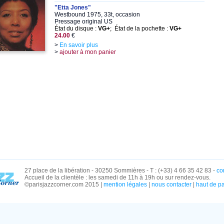
"Etta Jones"
Westbound 1975, 33t, occasion
Pressage original US
État du disque :
VG+
; État de la pochette :
VG+
24.00
€
>
En savoir plus
>
ajouter à mon panier
27 place de la libération - 30250 Sommières - T : (+33) 4 66 35 42 83 -
co
Accueil de la clientèle : les samedi de 11h à 19h ou sur rendez-vous.
©parisjazzcorner.com 2015 |
mention légales
|
nous contacter
|
haut de p