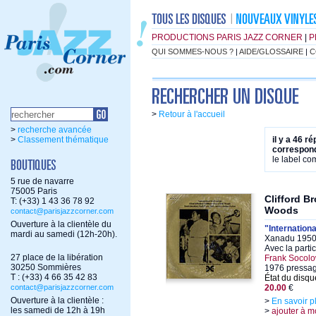
PRODUCTIONS PARIS JAZZ CORNER
|
P
QUI SOMMES-NOUS ?
|
AIDE/GLOSSAIRE
|
C
>
Retour à l'accueil
>
recherche avancée
>
Classement thématique
il y a 46 r
correspond
le label c
5 rue de navarre
75005 Paris
Clifford B
T: (+33) 1 43 36 78 92
Woods
contact@parisjazzcorner.com
Ouverture à la clientèle du
"Internation
mardi au samedi (12h-20h).
Xanadu 1950-
Avec la parti
27 place de la libération
Frank Socolow
30250 Sommières
1976 pressa
T : (+33) 4 66 35 42 83
État du disqu
contact@parisjazzcorner.com
20.00
€
Ouverture à la clientèle :
>
En savoir p
les samedi de 12h à 19h
>
ajouter à m