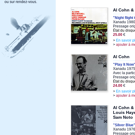
ou sur rendez-vous.
Al Cohn & 
"Night flight
Xanadu 1980,
Pressage ori
État du disqu
25.00
€
>
En savoir p
>
ajouter à m
Al Cohn
"Play It Now
Xanadu 1975,
Avec la parti
Pressage orig
État du disqu
24.00
€
>
En savoir p
>
ajouter à m
Al Cohn & 
Louis Haye
Sam Noto
"Silver Blue
Xanadu 1976,
Pressage ori