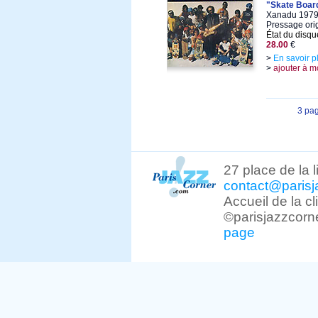
"Skate Boar
Xanadu 1979,
Pressage ori
État du disqu
28.00
€
>
En savoir p
>
ajouter à m
3 pa
27 place de la 
contact@parisj
Accueil de la c
©parisjazzcorn
page