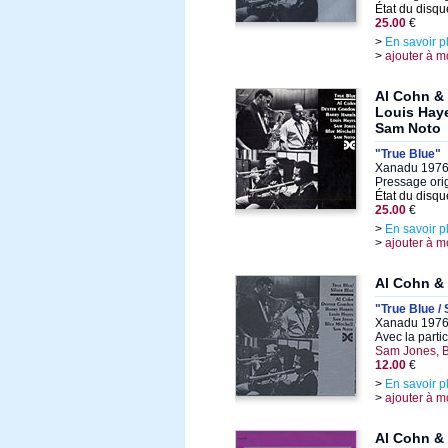
État du disqu
25.00
€
>
En savoir p
>
ajouter à m
Al Cohn & 
Louis Haye
Sam Noto
"True Blue"
Xanadu 1976,
Pressage ori
État du disqu
25.00
€
>
En savoir p
>
ajouter à m
Al Cohn &
"True Blue / 
Xanadu 1976,
Avec la parti
Sam Jones, B
12.00
€
>
En savoir p
>
ajouter à m
Al Cohn & 