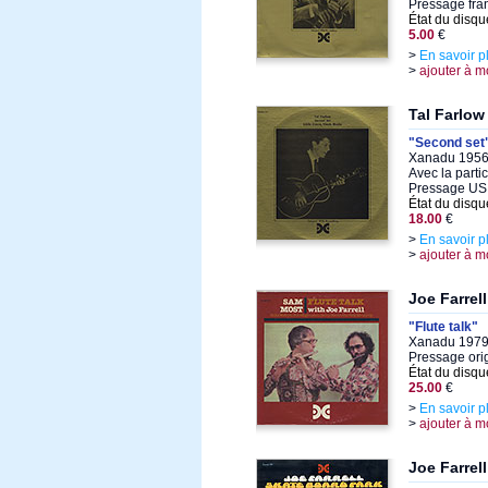
Pressage fra
État du disqu
5.00
€
>
En savoir p
>
ajouter à m
Tal Farlow
"Second set
Xanadu 1956,
Avec la parti
Pressage US 
État du disqu
18.00
€
>
En savoir p
>
ajouter à m
Joe Farrel
"Flute talk"
Xanadu 1979,
Pressage ori
État du disqu
25.00
€
>
En savoir p
>
ajouter à m
Joe Farrell