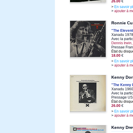
26.00
€
>
En savoir p
>
ajouter à m
Ronnie Cu
"The Eleven
Xanadu 1978,
Avec la parti
Dennis Irwin
Pressae Fran
État du disqu
18.00
€
>
En savoir p
>
ajouter à m
Kenny Do
"The Kenny 
Xanadu 1960,
Avec la parti
Pressage US
État du disqu
26.00
€
>
En savoir p
>
ajouter à m
Kenny Dr