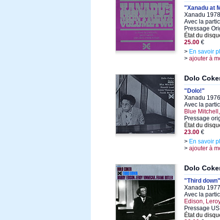
"Xanadu at M
Xanadu 1978,
Avec la parti
Pressage Ori
État du disqu
25.00
€
>
En savoir p
>
ajouter à m
Dolo Coke
"Dolo!"
Xanadu 1976,
Avec la parti
Blue Mitchell
Pressage ori
État du disqu
23.00
€
>
En savoir p
>
ajouter à m
Dolo Coke
"Third down
Xanadu 1977,
Avec la parti
Edison, Lero
Pressage US 
État du disqu