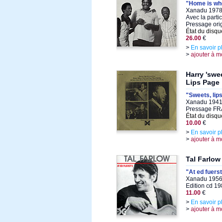
"Home is whe
Xanadu 1978,
Avec la parti
Pressage ori
État du disqu
26.00
€
>
En savoir p
>
ajouter à m
Harry 'swe
Lips Page
"Sweets, lips
Xanadu 1941,
Pressage F
État du disqu
10.00
€
>
En savoir p
>
ajouter à m
Tal Farlow
"At ed fuerst
Xanadu 1956
Edition cd 1
11.00
€
>
En savoir p
>
ajouter à m