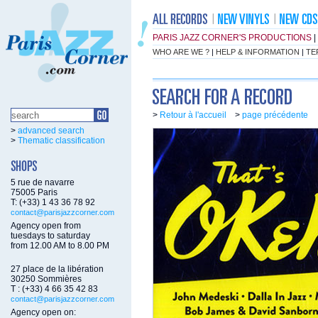
PARIS JAZZ CORNER'S PRODUCTIONS
|
WHO ARE WE ?
|
HELP & INFORMATION
|
TE
>
Retour à l'accueil
>
page précédente
>
advanced search
>
Thematic classification
5 rue de navarre
75005 Paris
T: (+33) 1 43 36 78 92
contact@parisjazzcorner.com
Agency open from
tuesdays to saturday
from 12.00 AM to 8.00 PM
27 place de la libération
30250 Sommières
T : (+33) 4 66 35 42 83
contact@parisjazzcorner.com
Agency open on: