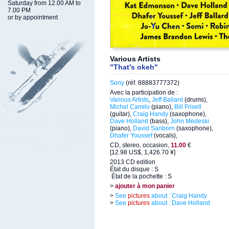
Saturday from 12.00 AM to
7.00 PM
or by appointment
Various Artists
"That's okeh"
Sony
(réf. 88883777372)
Avec la participation de :
Various Artists
,
Jeff Ballard
(drums),
Michel Camilo
(piano),
Bill Frisell
(guitar),
Craig Handy
(saxophone),
Dave Holland
(bass),
John Medeski
(piano),
David Sanborn
(saxophone),
Dhafer Youssef
(vocals),
CD, stereo, occasion,
11.00
€
[12.98 US$, 1,426.70 ¥]
2013 CD edition
État du disque : S
État de la pochette : S
>
ajouter à mon panier
>
See
pictures
about : Craig Handy
>
See
pictures
about : Dave Holland