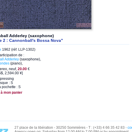
ball Adderley (saxophone)
e 2 : Cannonball's Bossa Nova"
k
1962 (réf. LLP-1302)
articipation de :
ll Adderley
(saxophone),
Mendes
(piano),
ereo, neuf,
20.00
€
$, 2,594.00 ¥]
pressing
isque : S
a pochette : S
 à mon panier
27 place de la libération - 30250 Sommières - T : (+33) 4 66 35 42 83 -
co
Agency open on: Saturday from 12.00 AM to 7.00 PM or by appointment