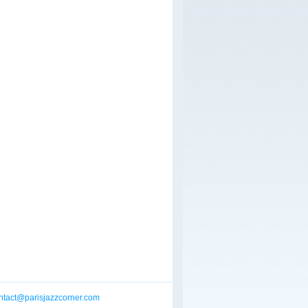
ntact@parisjazzcorner.com