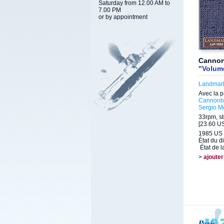
Saturday from 12.00 AM to
7.00 PM
or by appointment
Cannon
"Volum
Landmar
Avec la p
Cannonba
Sergio 
33rpm, st
[23.60 US
1985 US 
État du d
État de l
>
ajouter