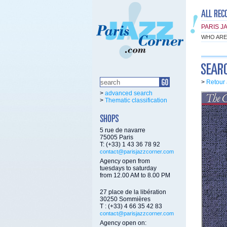
PARIS J
WHO ARE
>
Retour 
>
advanced search
>
Thematic classification
5 rue de navarre
75005 Paris
T: (+33) 1 43 36 78 92
contact@parisjazzcorner.com
Agency open from
tuesdays to saturday
from 12.00 AM to 8.00 PM
27 place de la libération
30250 Sommières
T : (+33) 4 66 35 42 83
contact@parisjazzcorner.com
Agency open on: