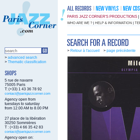
PARIS JAZZ CORNER'S PRODUCTIONS
|
WHO ARE WE ?
|
HELP & INFORMATION
|
TE
>
Retour à l'accueil
>
page précédente
>
advanced search
>
Thematic classification
5 rue de navarre
75005 Paris
T: (+33) 1 43 36 78 92
contact@parisjazzcorner.com
Agency open from
tuesdays to saturday
from 12.00 AM to 8.00 PM
27 place de la libération
30250 Sommières
T : (+33) 4 66 35 42 83
contact@parisjazzcorner.com
Agency open on: