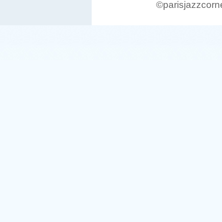
©parisjazzcorn