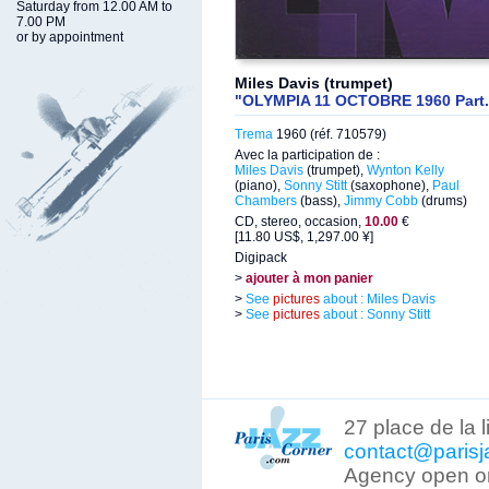
Saturday from 12.00 AM to
7.00 PM
or by appointment
Miles Davis (trumpet)
"OLYMPIA 11 OCTOBRE 1960 Part.
Trema
1960 (réf. 710579)
Avec la participation de :
Miles Davis
(trumpet),
Wynton Kelly
(piano),
Sonny Stitt
(saxophone),
Paul
Chambers
(bass),
Jimmy Cobb
(drums)
CD, stereo, occasion,
10.00
€
[11.80 US$, 1,297.00 ¥]
Digipack
>
ajouter à mon panier
>
See
pictures
about : Miles Davis
>
See
pictures
about : Sonny Stitt
27 place de la 
contact@parisj
Agency open on