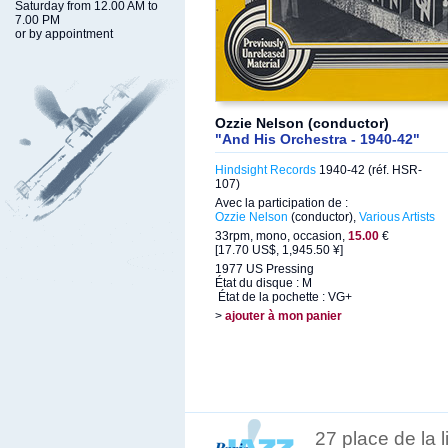
Saturday from 12.00 AM to
7.00 PM
or by appointment
Ozzie Nelson (conductor)
"And His Orchestra - 1940-42"
Hindsight Records
1940-42 (réf. HSR-
107)
Avec la participation de :
Ozzie Nelson
(conductor),
Various Artists
33rpm, mono, occasion,
15.00
€
[17.70 US$, 1,945.50 ¥]
1977 US Pressing
État du disque : M
État de la pochette : VG+
>
ajouter à mon panier
27 place de la 