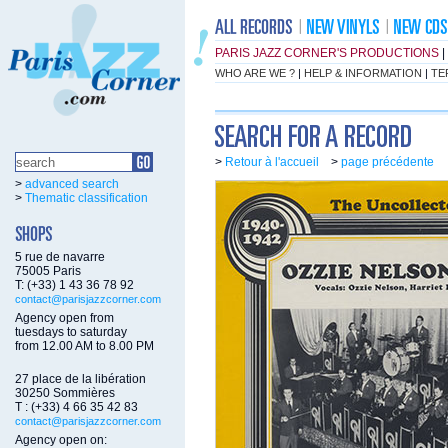
PARIS JAZZ CORNER'S PRODUCTIONS
|
WHO ARE WE ?
|
HELP & INFORMATION
|
TE
>
Retour à l'accueil
>
page précédente
>
advanced search
>
Thematic classification
5 rue de navarre
75005 Paris
T: (+33) 1 43 36 78 92
contact@parisjazzcorner.com
Agency open from
tuesdays to saturday
from 12.00 AM to 8.00 PM
27 place de la libération
30250 Sommières
T : (+33) 4 66 35 42 83
contact@parisjazzcorner.com
Agency open on: