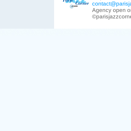
contact@parisj
Agency open on
©parisjazzcorn