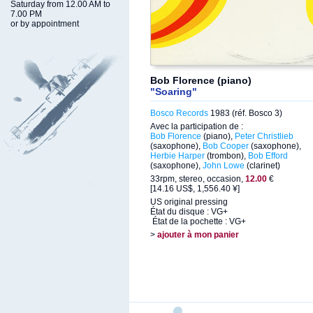
Saturday from 12.00 AM to
7.00 PM
or by appointment
Bob Florence (piano)
"Soaring"
Bosco Records
1983 (réf. Bosco 3)
Avec la participation de :
Bob Florence
(piano),
Peter Christlieb
(saxophone),
Bob Cooper
(saxophone),
Herbie Harper
(trombon),
Bob Efford
(saxophone),
John Lowe
(clarinet)
33rpm, stereo, occasion,
12.00
€
[14.16 US$, 1,556.40 ¥]
US original pressing
État du disque : VG+
État de la pochette : VG+
>
ajouter à mon panier