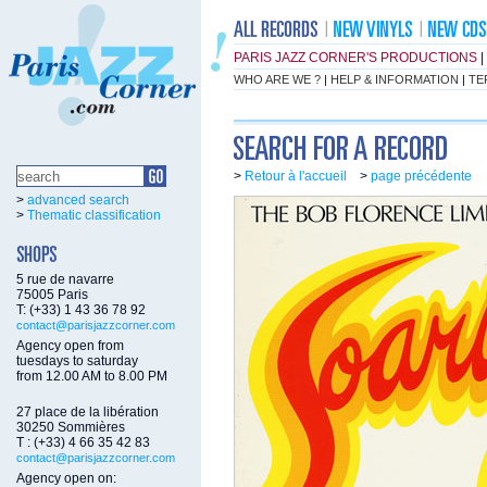
PARIS JAZZ CORNER'S PRODUCTIONS
|
WHO ARE WE ?
|
HELP & INFORMATION
|
TE
>
Retour à l'accueil
>
page précédente
>
advanced search
>
Thematic classification
5 rue de navarre
75005 Paris
T: (+33) 1 43 36 78 92
contact@parisjazzcorner.com
Agency open from
tuesdays to saturday
from 12.00 AM to 8.00 PM
27 place de la libération
30250 Sommières
T : (+33) 4 66 35 42 83
contact@parisjazzcorner.com
Agency open on: