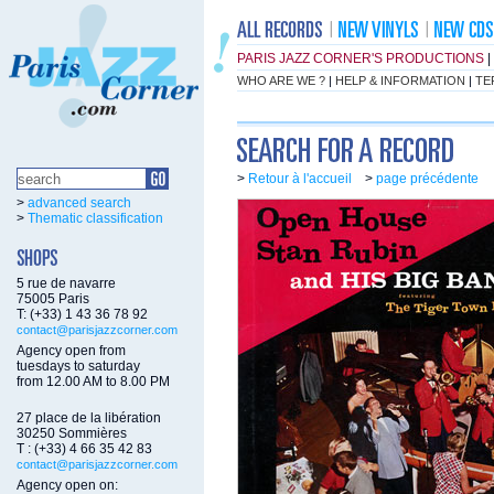
PARIS JAZZ CORNER'S PRODUCTIONS
|
WHO ARE WE ?
|
HELP & INFORMATION
|
TE
>
Retour à l'accueil
>
page précédente
>
advanced search
>
Thematic classification
5 rue de navarre
75005 Paris
T: (+33) 1 43 36 78 92
contact@parisjazzcorner.com
Agency open from
tuesdays to saturday
from 12.00 AM to 8.00 PM
27 place de la libération
30250 Sommières
T : (+33) 4 66 35 42 83
contact@parisjazzcorner.com
Agency open on: