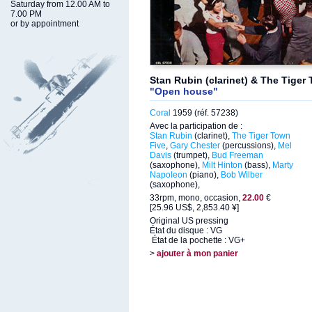
Saturday from 12.00 AM to
7.00 PM
or by appointment
Stan Rubin (clarinet) & The Tiger
"Open house"
Coral
1959 (réf. 57238)
Avec la participation de :
Stan Rubin
(clarinet),
The Tiger Town
Five
,
Gary Chester
(percussions),
Mel
Davis
(trumpet),
Bud Freeman
(saxophone),
Milt Hinton
(bass),
Marty
Napoleon
(piano),
Bob Wilber
(saxophone),
33rpm, mono, occasion,
22.00
€
[25.96 US$, 2,853.40 ¥]
Original US pressing
État du disque : VG
État de la pochette : VG+
>
ajouter à mon panier