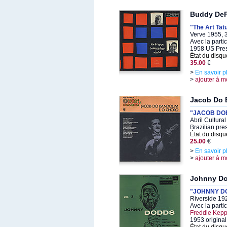
Buddy DeF
"The Art Ta
Verve 1955, 
Avec la parti
1958 US Pre
État du disqu
35.00
€
>
En savoir p
>
ajouter à m
Jacob Do 
"JACOB DO
Abril Cultura
Brazilian pre
État du disqu
25.00
€
>
En savoir p
>
ajouter à m
Johnny D
"JOHNNY DO
Riverside 19
Avec la parti
Freddie Kepp
1953 original