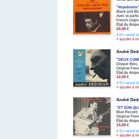
"Impulsions
Black and Bl
Avec la parti
French origin
État du disqu
20.00
€
>
En savoir p
>
ajouter à m
André Ded
"DEUX COMP
Disque Bleu,
Original Fre
État du disqu
10.00
€
>
En savoir p
>
ajouter à m
André Ded
"ET SON QU
Blue Record 
Original Fren
État du disqu
15.00
€
>
En savoir p
>
ajouter à m