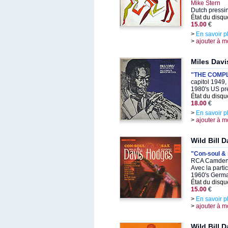
Mike Stern
Dutch pressi
État du disqu
15.00
€
>
En savoir p
>
ajouter à m
Miles Davi
"THE COMPL
capitol 1949
1980's US pr
État du disqu
18.00
€
>
En savoir p
>
ajouter à m
Wild Bill 
"Con-soul &
RCA Camden 
Avec la parti
1960's Germa
État du disqu
15.00
€
>
En savoir p
>
ajouter à m
Wild Bill D