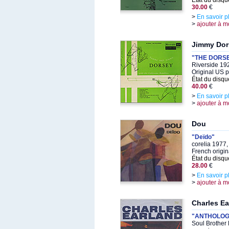
État du disqu
30.00
€
>
En savoir p
>
ajouter à m
Jimmy Dor
"THE DORS
Riverside 19
Original US 
État du disqu
40.00
€
>
En savoir p
>
ajouter à m
Dou
"Deïdo"
corelia 1977
French origin
État du disqu
28.00
€
>
En savoir p
>
ajouter à m
Charles Ea
"ANTHOLOGY
Soul Brother