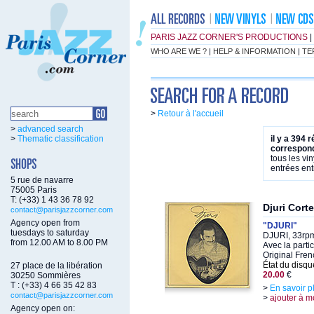
PARIS JAZZ CORNER'S PRODUCTIONS
|
WHO ARE WE ?
|
HELP & INFORMATION
|
TE
>
Retour à l'accueil
>
advanced search
>
Thematic classification
il y a 394 
correspond
tous les vi
entrées ent
5 rue de navarre
75005 Paris
T: (+33) 1 43 36 78 92
Djuri Cort
contact@parisjazzcorner.com
Agency open from
"DJURI"
tuesdays to saturday
DJURI, 33rpm
from 12.00 AM to 8.00 PM
Avec la parti
Original Fre
État du disqu
27 place de la libération
20.00
€
30250 Sommières
T : (+33) 4 66 35 42 83
>
En savoir p
contact@parisjazzcorner.com
>
ajouter à m
Agency open on: