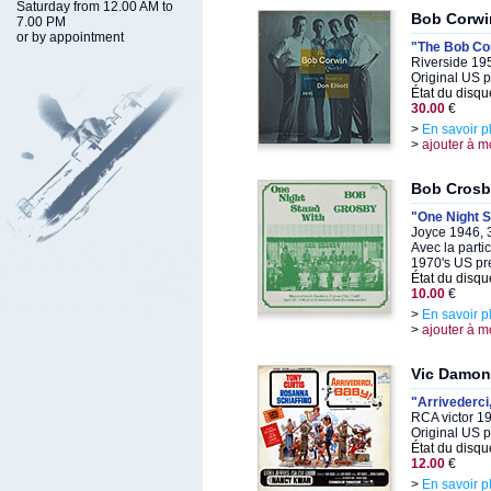
Saturday from 12.00 AM to
Bob Corwin
7.00 PM
or by appointment
"The Bob Co
Riverside 19
Original US 
État du disqu
30.00
€
>
En savoir p
>
ajouter à m
Bob Crosb
"One Night 
Joyce 1946, 
Avec la parti
1970's US pr
État du disqu
10.00
€
>
En savoir p
>
ajouter à m
Vic Damon
"Arrivederci
RCA victor 1
Original US 
État du disqu
12.00
€
>
En savoir p