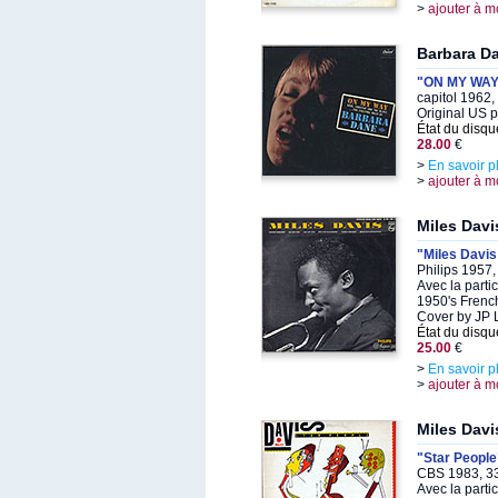
>
ajouter à m
Barbara D
"ON MY WAY
capitol 1962
Original US 
État du disqu
28.00
€
>
En savoir p
>
ajouter à m
Miles Davi
"Miles Davis
Philips 1957
Avec la parti
1950's French
Cover by JP L
État du disqu
25.00
€
>
En savoir p
>
ajouter à m
Miles Davi
"Star People
CBS 1983, 33
Avec la parti