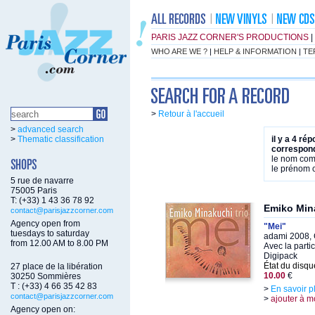
PARIS JAZZ CORNER'S PRODUCTIONS
|
WHO ARE WE ?
|
HELP & INFORMATION
|
TE
>
Retour à l'accueil
>
advanced search
>
Thematic classification
il y a 4 ré
correspond
le nom co
le prénom
5 rue de navarre
75005 Paris
T: (+33) 1 43 36 78 92
Emiko Min
contact@parisjazzcorner.com
Agency open from
"Mei"
tuesdays to saturday
adami 2008, 
from 12.00 AM to 8.00 PM
Avec la parti
Digipack
État du disqu
27 place de la libération
10.00
€
30250 Sommières
T : (+33) 4 66 35 42 83
>
En savoir p
contact@parisjazzcorner.com
>
ajouter à m
Agency open on: