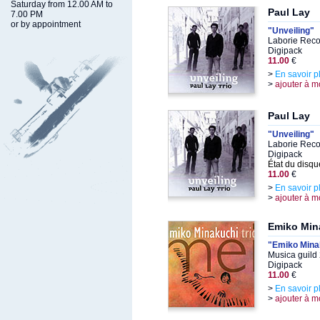
Saturday from 12.00 AM to
Paul Lay
7.00 PM
or by appointment
"Unveiling"
Laborie Reco
Digipack
11.00
€
>
En savoir p
>
ajouter à m
Paul Lay
"Unveiling"
Laborie Reco
Digipack
État du disqu
11.00
€
>
En savoir p
>
ajouter à m
Emiko Min
"Emiko Minak
Musica guild
Digipack
11.00
€
>
En savoir p
>
ajouter à m