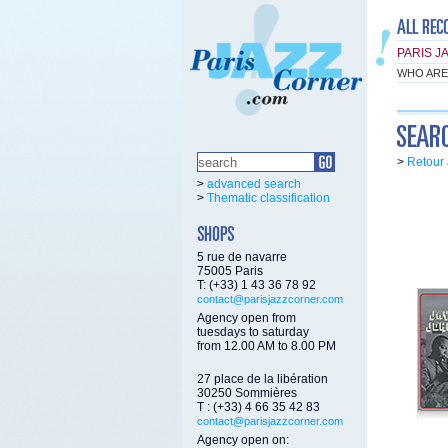
PARIS J
WHO ARE
>
Retour 
>
advanced search
>
Thematic classification
5 rue de navarre
75005 Paris
T: (+33) 1 43 36 78 92
contact@parisjazzcorner.com
Agency open from
tuesdays to saturday
from 12.00 AM to 8.00 PM
27 place de la libération
30250 Sommières
T : (+33) 4 66 35 42 83
contact@parisjazzcorner.com
Agency open on: