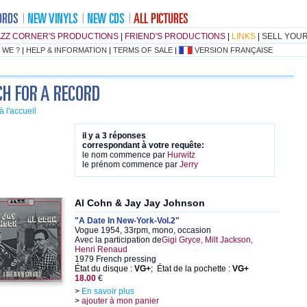
AZZ CORNER'S PRODUCTIONS
|
FRIEND'S PRODUCTIONS
|
LINKS
|
SELL YOU
 WE ?
|
HELP & INFORMATION
|
TERMS OF SALE
|
VERSION FRANÇAISE
à l'accueil
il y a 3 réponses
correspondant à votre requête:
le nom commence par
Hurwitz
le prénom commence par
Jerry
Al Cohn & Jay Jay Johnson
"A Date In New-York-Vol.2"
Vogue 1954, 33rpm, mono, occasion
Avec la participation de
Gigi Gryce, Milt Jackson,
Henri Renaud
1979 French pressing
État du disque :
VG+
; État de la pochette :
VG+
18.00
€
>
En savoir plus
>
ajouter à mon panier