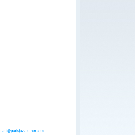
ntact@parisjazzcorner.com