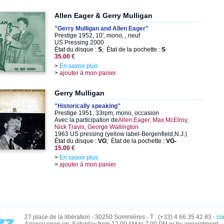
Allen Eager & Gerry Mulligan
"Gerry Mulligan and Allen Eager"
Prestige 1952, 10', mono, , neuf
US Pressing 2000
État du disque :
S
; État de la pochette :
S
35.00
€
>
En savoir plus
>
ajouter à mon panier
Gerry Mulligan
"Historically speaking"
Prestige 1951, 33rpm, mono, occasion
Avec la participation de
Allen Eager, Max McElroy,
Nick Travis, George Wallington
1963 US pressing (yellow label-Bergenfield,N.J.)
État du disque :
VG
; État de la pochette :
VG-
15.00
€
>
En savoir plus
>
ajouter à mon panier
27 place de la libération - 30250 Sommières - T : (+33) 4 66 35 42 83 -
co