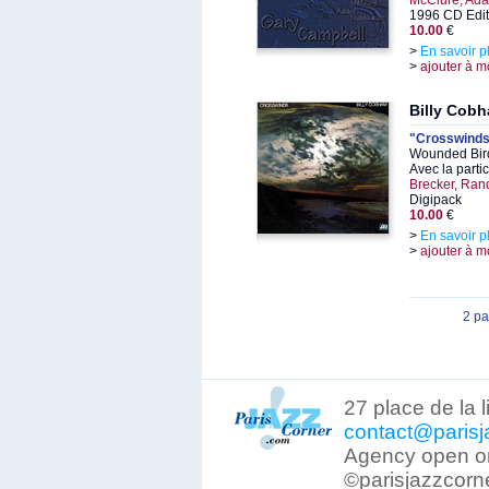
McClure, Ad
1996 CD Edit
10.00
€
>
En savoir p
>
ajouter à m
Billy Cob
"Crosswind
Wounded Bird
Avec la parti
Brecker, Ran
Digipack
10.00
€
>
En savoir p
>
ajouter à m
2 p
27 place de la 
contact@parisj
Agency open on
©parisjazzcorn