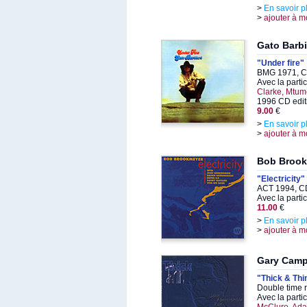
>
En savoir p
>
ajouter à m
Gato Barbi
"Under fire"
BMG 1971, C
Avec la parti
Clarke, Mtum
1996 CD edit
9.00
€
>
En savoir p
>
ajouter à m
Bob Broo
"Electricity"
ACT 1994, C
Avec la parti
11.00
€
>
En savoir p
>
ajouter à m
Gary Camp
"Thick & Thi
Double time 
Avec la parti