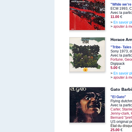
"While we're
ECM 1993, C
Avec la parti
11.00
€
>
En savoir p
>
ajouter à m
Horace Ar
"Tribe- Tales
Sony 1973, d
Avec la parti
Fortune, Geo
Digipack
5.00
€
>
En savoir p
>
ajouter à m
Gato Barbi
"El Gato"
Flying dutch
Avec la parti
Carter, Stanl
Jenny-clark,
Bernard "pret
US original p
État du disqu
25.00
€