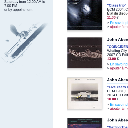
Saturday from 12.00 AM to
"Class trip"
7.00 PM
ECM 2004, CD
or by appointment
État du disqu
11.00
€
>
En savoir p
>
ajouter à m
John Aber
"COINCIDE
Whaling City
2007 CD Edit
13.00
€
>
En savoir p
>
ajouter à m
John Aber
"Five Years 
ECM 1981, C
2014 CD Edit
10.00
€
>
En savoir p
>
ajouter à m
John Aber
"Getting The