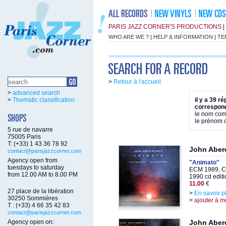
PARIS JAZZ CORNER'S PRODUCTIONS
|
WHO ARE WE ?
|
HELP & INFORMATION
|
TE
>
Retour à l'accueil
>
advanced search
>
Thematic classification
il y a 39 r
correspond
le nom co
le prénom
5 rue de navarre
75005 Paris
T: (+33) 1 43 36 78 92
John Aber
contact@parisjazzcorner.com
Agency open from
"Animato"
tuesdays to saturday
ECM 1989, C
from 12.00 AM to 8.00 PM
1990 cd editi
11.00
€
27 place de la libération
>
En savoir p
30250 Sommières
>
ajouter à m
T : (+33) 4 66 35 42 83
contact@parisjazzcorner.com
Agency open on:
John Aber