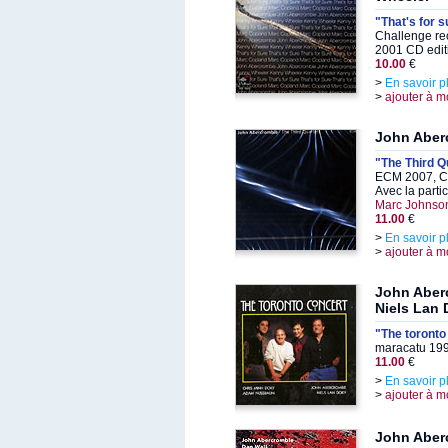
"That's for s
Challenge re
2001 CD edit
10.00
€
>
En savoir p
>
ajouter à m
John Aber
"The Third Q
ECM 2007, C
Avec la parti
Marc Johnso
11.00
€
>
En savoir p
>
ajouter à m
John Aber
Niels Lan
"The toronto
maracatu 199
11.00
€
>
En savoir p
>
ajouter à m
John Aber