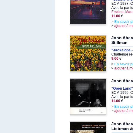
ECM 1987, C
Avec la parti
Erskine, Mar
11.00
€
>
En savoir p
>
ajouter à m
John Aber
Stillman
"Jackalope -
Challenge re
9.00
€
>
En savoir p
>
ajouter à m
John Aber
"Open Land"
ECM 1999, C
Avec la parti
11.00
€
>
En savoir p
>
ajouter à m
John Aber
Liebman 