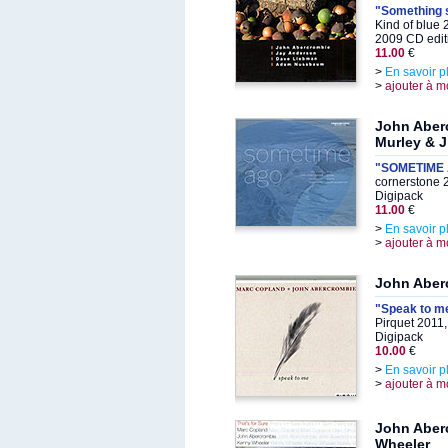
"Something 
Kind of blue
2009 CD edit
11.00
€
>
En savoir p
>
ajouter à m
John Aber
Murley & J
"SOMETIME
cornerstone 
Digipack
11.00
€
>
En savoir p
>
ajouter à m
John Aber
"Speak to m
Pirquet 2011
Digipack
10.00
€
>
En savoir p
>
ajouter à m
John Aber
Wheeler